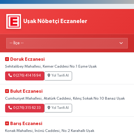
Uşak Nöbetçi Eczaneler
Doruk Eczanesi
Şehitalibey Mahallesi, Kemer Caddesi No:1 Eşme Uşak
0 (276) 414 16 94
Yol Tarifi Al
Bulut Eczanesi
Cumhuriyet Mahallesi, Atatürk Caddesi, Kılınç Sokak No:10 Banaz Uşak
0 (276) 315 62 33
Yol Tarifi Al
Barış Eczanesi
Konak Mahallesi, İnönü Caddesi, No:2 Karahallı Uşak