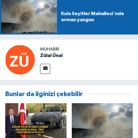
Kula Seyitler Mahallesi'nde
orman yangını
MUHABIR
Zülal Ünal
Bunlar da ilginizi çekebilir