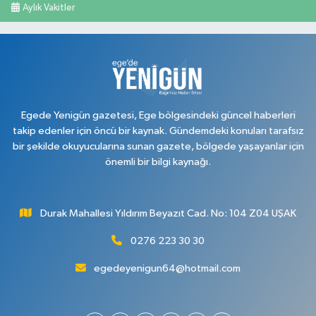
0 (276) 227 27 20
Yol Tarifi Al
Aylık Vakitler
Ayan Eczanesi
Cumhuriyet Mahallesi, Yüce Sokak No:17 A Merkez Uşak
0 (276) 224 55 65
Yol Tarifi Al
Egede Yenigün gazetesi, Ege bölgesindeki güncel haberleri
takip edenler için öncü bir kaynak. Gündemdeki konuları tarafsız
bir şekilde okuyucularına sunan gazete, bölgede yaşayanlar için
önemli bir bilgi kaynağı.
Durak Mahallesi Yıldırım Beyazıt Cad. No: 104 Z04 UŞAK
0276 223 30 30
egedeyenigun64@hotmail.com