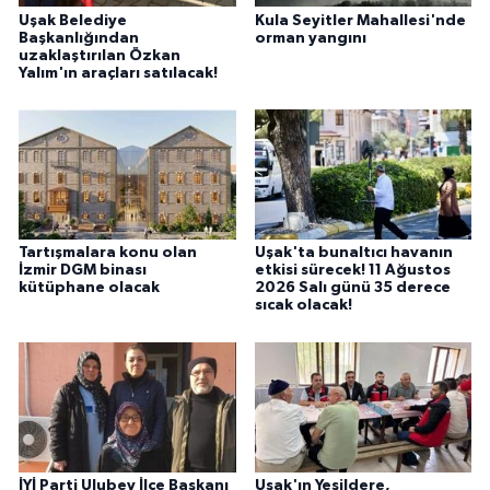
Uşak Belediye
Kula Seyitler Mahallesi'nde
Başkanlığından
orman yangını
uzaklaştırılan Özkan
Yalım'ın araçları satılacak!
Tartışmalara konu olan
Uşak'ta bunaltıcı havanın
İzmir DGM binası
etkisi sürecek! 11 Ağustos
kütüphane olacak
2026 Salı günü 35 derece
sıcak olacak!
İYİ Parti Ulubey İlçe Başkanı
Uşak'ın Yeşildere,