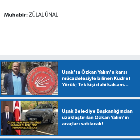
Muhabir:
ZÜLAL ÜNAL
Uşak'ta Özkan Yalım'a karşı
mücadelesiyle bilinen Kudret
Yörük; Tek kişi dahi kalsam
CHP'den kopmayacağım!
Uşak Belediye Başkanlığından
uzaklaştırılan Özkan Yalım'ın
araçları satılacak!