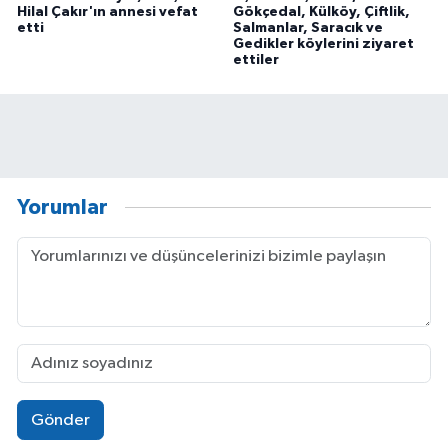
Hilal Çakır'ın annesi vefat
Gökçedal, Külköy, Çiftlik,
etti
Salmanlar, Saracık ve
Gedikler köylerini ziyaret
ettiler
Yorumlar
Gönder