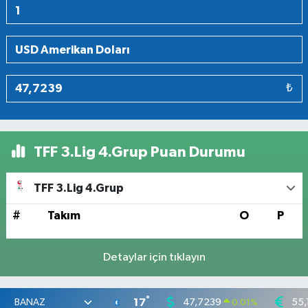
₺
TFF 3.Lig 4.Grup Puan Durumu
TFF 3.Lig 4.Grup
#
Takım
O
P
Detaylar için tıklayın
°
17
47,7239
55,
0.01
%