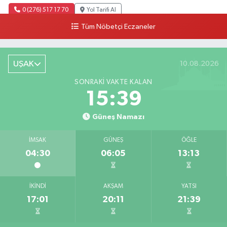
0 (276) 517 17 70
Yol Tarifi Al
Tüm Nöbetçi Eczaneler
Buket Eczanesi
Aşağı Mahallesi, Arıkan Bedük Caddesi, No:75 Ulubey Uşak
UŞAK
10.08.2026
0 (276) 716 12 12
Yol Tarifi Al
SONRAKI VAKTE KALAN
Keskin Eczanesi
15:39
Gölbahçe Mahallesi, Gazi Bulvarı No:194 Sivaslı Uşak
Güneş Namazı
0 (276) 618 22 14
Yol Tarifi Al
İMSAK
GÜNEŞ
ÖĞLE
Ahsen Eczanesi
04:30
06:05
13:13
Cumhuriyet Mahallesi, Uğur Mumcu Caddesi No:134 A Merkez Uşak
0 (276) 216 80 90
Yol Tarifi Al
İKINDI
AKŞAM
YATSI
17:01
20:11
21:39
Serkan Eczanesi
Kurtuluş Mahallesi, Hakkı Yağcı Caddesi No:7 B Merkez Uşak