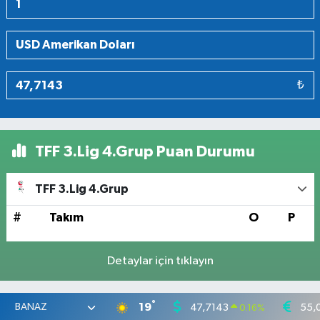
₺
TFF 3.Lig 4.Grup Puan Durumu
TFF 3.Lig 4.Grup
#
Takım
O
P
Detaylar için tıklayın
°
19
47,7143
55,
0.16
%