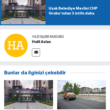
Uşak Belediye Meclisi CHP
Grubu'ndan 3 istifa daha
YAZI İŞLERİ MÜDÜRÜ
Halil Aslan
Bunlar da ilginizi çekebilir