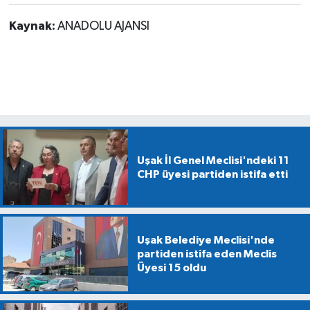
Kaynak:
ANADOLU AJANSI
Uşak İl Genel Meclisi'ndeki 11
CHP üyesi partiden istifa etti
Uşak Belediye Meclisi'nde
partiden istifa eden Meclis
Üyesi 15 oldu