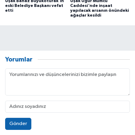
Uşak Banaz Büyükoturak'ın
Uşak Uğur Mumcu
eski Belediye Başkanı vefat
Caddesi'nde inşaat
etti
yapılacak arsanın önündeki
ağaçlar kesildi
Yorumlar
Gönder