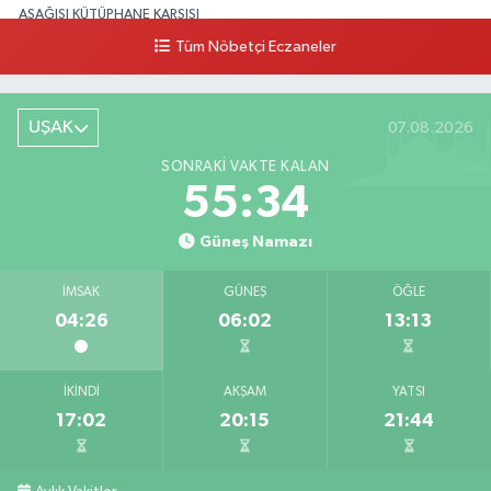
AŞAĞISI KÜTÜPHANE KARŞISI
Tüm Nöbetçi Eczaneler
0 (276) 224 51 77
Yol Tarifi Al
UŞAK
07.08.2026
SONRAKI VAKTE KALAN
55:34
Güneş Namazı
İMSAK
GÜNEŞ
ÖĞLE
04:26
06:02
13:13
İKINDI
AKŞAM
YATSI
17:02
20:15
21:44