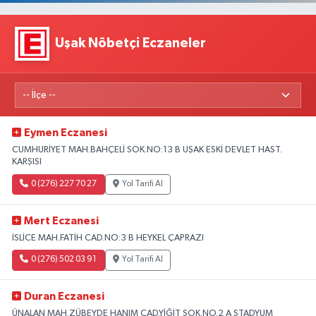
Uşak Nöbetçi Eczaneler
Eymen Eczanesi
CUMHURİYET MAH.BAHÇELİ SOK.NO:13 B UŞAK ESKİ DEVLET HAST.
KARŞISI
0 (276) 227 70 27
Yol Tarifi Al
Mert Eczanesi
İSLİCE MAH.FATİH CAD.NO:3 B HEYKEL ÇAPRAZI
0 (276) 502 03 91
Yol Tarifi Al
Duran Eczanesi
ÜNALAN MAH.ZÜBEYDE HANIM CAD.YİĞİT SOK.NO.2 A STADYUM