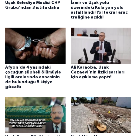
Uşak Belediye Meclisi CHP
İzmir ve Uşak yolu
Grubu'ndan 3 istifa daha
üzerindeki Kula yan yolu
asfaltlandı! Yol tekrar araç
trafiğine açıldı!
Afyon'da 4 yaşındaki
Ali Karaoba, Uşak
çocuğun şüpheli ölümüyle
Cezaevi'nin fiziki şartları
ilgili aralarında annesinin
için açıklama yaptı!
de bulunduğu 5 kişiye
gözaltı