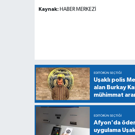
Kaynak:
HABER MERKEZİ
EDITÖRÜN SEÇTIĞI
Uşaklı polis M
alan Burkay Ka
mühimmat ara
EDITÖRÜN SEÇTIĞI
Afyon'da ödeme
uygulama Uşak'