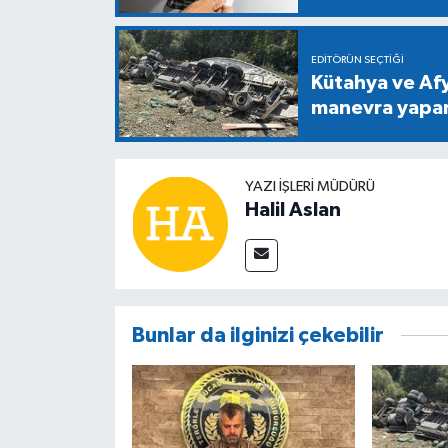
EDITÖRÜN SEÇTIĞI
Kütahya ve Af
manevra yapan 
YAZI İŞLERİ MÜDÜRÜ
Halil Aslan
Bunlar da ilginizi çekebilir