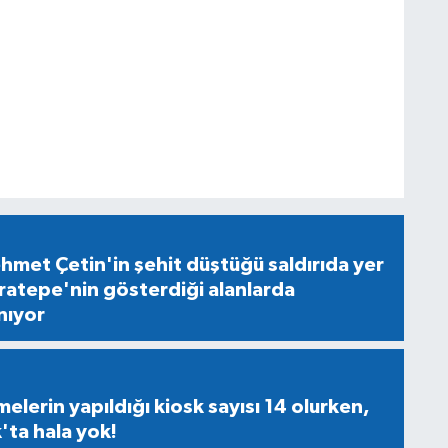
ehmet Çetin'in şehit düştüğü saldırıda yer
ratepe'nin gösterdiği alanlarda
nıyor
lerin yapıldığı kiosk sayısı 14 olurken,
ta hala yok!