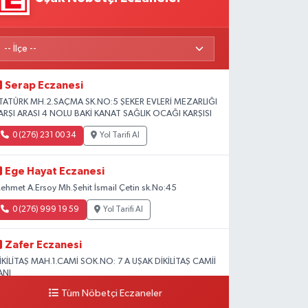
Serap Eczanesi
TATÜRK MH.2.SAÇMA SK.NO:5 ŞEKER EVLERİ MEZARLIĞI
ARŞI ARASI 4 NOLU BAKİ KANAT SAĞLIK OCAĞI KARŞISI
0 (276) 231 00 34
Yol Tarifi Al
Ege Hayat Eczanesi
ehmet A.Ersoy Mh.Şehit İsmail Çetin sk.No:45
0 (276) 999 19 59
Yol Tarifi Al
Zafer Eczanesi
İKİLİTAŞ MAH.1.CAMİ SOK.NO: 7 A UŞAK DİKİLİTAŞ CAMİİ
ANI
Tüm Nöbetçi Eczaneler
0 (276) 223 12 53
Yol Tarifi Al