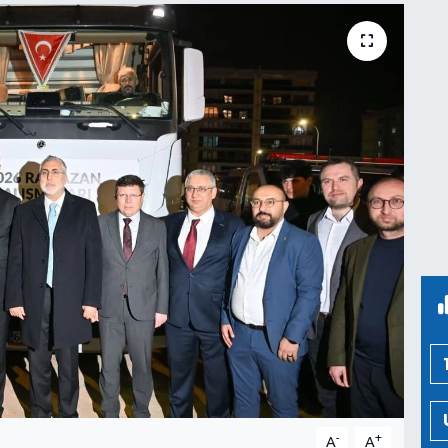
-
+
A
A