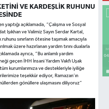
ETİNİ VE KARDEŞLİK RUHUNU
ESİNDE
den yaptığı açıklamada, “Çalışma ve Sosyal
at Işıkhan ve Valimiz Sayın Serdar Kartal,
 ruhunu sınırların ötesine taşımak amacıyla
tırılmak üzere hazırlanan yardım tırını dualarla
İM
açıklamada ayrıca, “Bu anlamlı yardım
04
eği geçen İHH İnsani Yardım Vakfı Uşak
tüm kurumlarımıza ve destekleriyle iyiliğe
rilerimize teşekkür ediyor, Ramazan’ın
llerden gönüllere ulaşmasını diliyoruz”