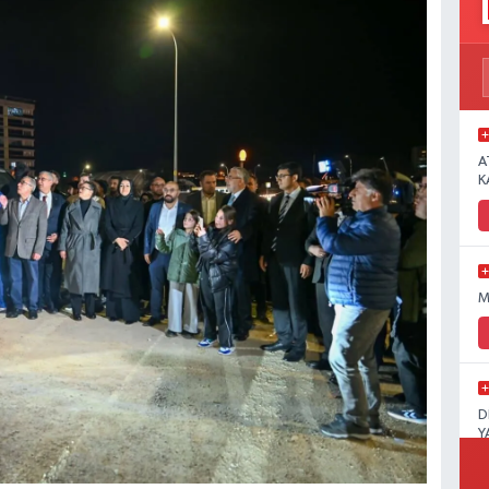
A
K
M
D
Y