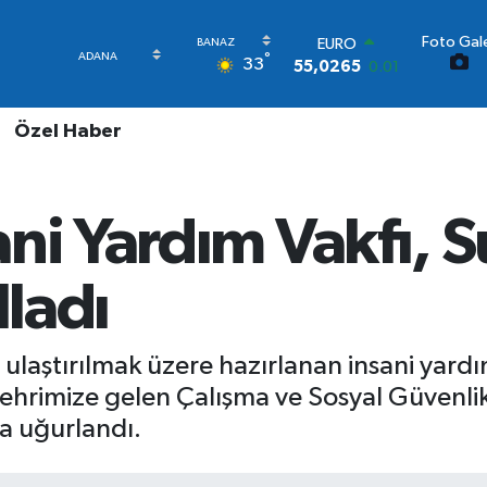
Foto Gale
STERLİN
°
33
64,1897
0.02
GRAM ALTIN
6618.49
2.12
Özel Haber
BİST100
13.887
64
BITCOIN
65.130,04
1.2
ni Yardım Vakfı, S
DOLAR
47,7069
0.17
EURO
lladı
55,0265
0.01
ulaştırılmak üzere hazırlanan insani yardım 
hrimize gelen Çalışma ve Sosyal Güvenlik 
la uğurlandı.