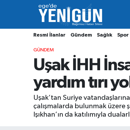
Resmi İlanlar
Beyoğlu Nöbetçi Eczaneler
Resmi İlanlar
Gündem
Sağlık
Spor
Gündem
Beyoğlu Hava Durumu
GÜNDEM
Sağlık
Beyoğlu Trafik Yoğunluk Haritası
Uşak İHH İnsa
Spor
Süper Lig Puan Durumu ve Fikstür
yardım tırı yo
Özel Haber
Tüm Manşetler
Son Dakika Haberleri
Uşak’tan Suriye vatandaşlarına 
çalışmalarda bulunmak üzere şe
Haber Arşivi
Işıkhan’ın da katılımıyla dualar