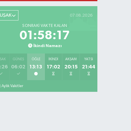
UŞAK
07.08.2026
SONRAKI VAKTE KALAN
01:58:15
İkindi Namazı
SAK
GÜNEŞ
ÖĞLE
İKINDI
AKŞAM
YATSI
:26
06:02
13:13
17:02
20:15
21:44
Aylık Vakitler