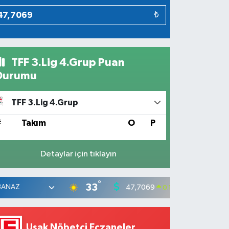
₺
TFF 3.Lig 4.Grup Puan
Durumu
TFF 3.Lig 4.Grup
#
Takım
O
P
Detaylar için tıklayın
°
33
47,7069
55,02
0.17
%
Uşak Nöbetçi Eczaneler