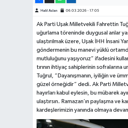
Halil Aslan
06.03.2026 - 17:05
Ak Parti Uşak Milletvekili Fahrettin Tuğ
uğurlama töreninde duygusal anlar yaş
ulaştırılmak üzere, Uşak İHH İnsani Yard
göndermenin bu manevi yüklü ortamda
mutluluğunu yaşıyoruz” ifadesini kull
tırının ihtiyaç sahiplerinin sofralarına
Tuğrul, “Dayanışmanın, iyiliğin ve ümme
güzel örneğidir” dedi. Ak Parti Milletv
hayırları kabul eylesin, bu mübarek a
ulaştırsın. Ramazan’ın paylaşma ve kard
kardeşlerimizin yanında olmaya devam 