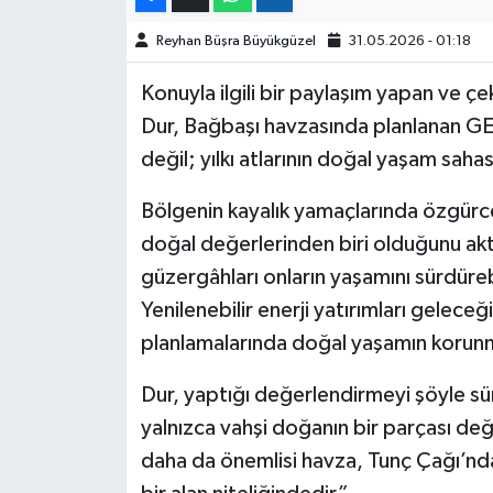
Reyhan Büşra Büyükgüzel
31.05.2026 - 01:18
Konuyla ilgili bir paylaşım yapan ve çe
Dur, Bağbaşı havzasında planlanan GES p
değil; yılkı atlarının doğal yaşam saha
Bölgenin kayalık yamaçlarında özgürce 
doğal değerlerinden biri olduğunu akta
güzergâhları onların yaşamını sürdüreb
Yenilenebilir enerji yatırımları geleceğ
planlamalarında doğal yaşamın korunma
Dur, yaptığı değerlendirmeyi şöyle sür
yalnızca vahşi doğanın bir parçası değ
daha da önemlisi havza, Tunç Çağı’nda