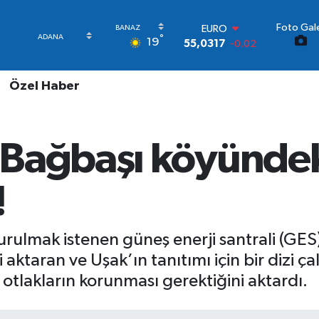
Foto Gale
STERLİN
°
19
64,2463
0.07
GRAM ALTIN
6510.40
0.45
Özel Haber
BİST100
13.799
70
BITCOIN
64.225,61
-0.63
ağbaşı köyündeki 
DOLAR
47,7143
0.16
EURO
!
55,0317
-0.02
ulmak istenen güneş enerji santrali (GES) 
i aktaran ve Uşak’ın tanıtımı için bir dizi 
 otlakların korunması gerektiğini aktardı.