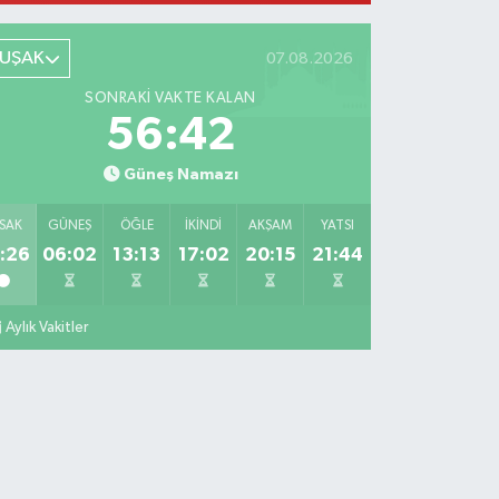
UŞAK
07.08.2026
SONRAKI VAKTE KALAN
56:41
Güneş Namazı
SAK
GÜNEŞ
ÖĞLE
İKINDI
AKŞAM
YATSI
:26
06:02
13:13
17:02
20:15
21:44
Aylık Vakitler