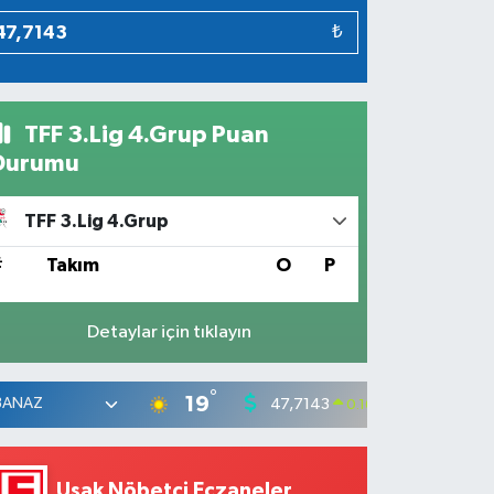
₺
TFF 3.Lig 4.Grup Puan
Durumu
TFF 3.Lig 4.Grup
#
Takım
O
P
Detaylar için tıklayın
°
19
47,7143
55,031
0.16
%
Uşak Nöbetçi Eczaneler