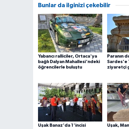
Bunlar da ilginizi çekebilir
Yabancı ralliciler, Ortaca'ya
Paranın 
bağlı Dalyan Mahallesi'ndeki
Sardes'e 
öğrencilerle buluştu
ziyaretçi 
Uşak Banaz'da 1'incisi
Uşak, Man