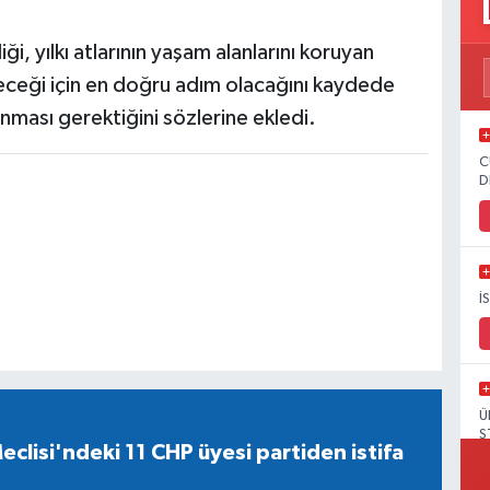
ği, yılkı atlarının yaşam alanlarını koruyan
leceği için en doğru adım olacağını kaydede
nması gerektiğini sözlerine ekledi.
C
D
İ
Ü
S
eclisi'ndeki 11 CHP üyesi partiden istifa