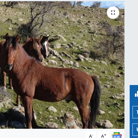
-
+
A
A