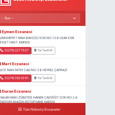
Eymen Eczanesi
UMHURİYET MAH.BAHÇELİ SOK.NO:13 B UŞAK ESKİ
EVLET HAST. KARŞISI
0 (276) 227 70 27
Yol Tarifi Al
Mert Eczanesi
SLİCE MAH.FATİH CAD.NO:3 B HEYKEL ÇAPRAZI
0 (276) 502 03 91
Yol Tarifi Al
Duran Eczanesi
NALAN MAH.ZÜBEYDE HANIM CAD.YİĞİT SOK.NO.2 A
TADYUM AŞAĞISI KÜTÜPHANE KARŞISI
Tüm Nöbetçi Eczaneler
0 (276) 224 51 77
Yol Tarifi Al