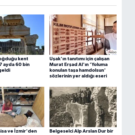
doğduğu kent
Uşak'ın tanıtımı için çalışan
7 ayda 60 bin
Murat Erşad Al'ın 'Yoluma
geldi
konulan taşa hamdolsun'
sözlerinin yer aldığı eseri
isa ve İzmir'den
Belgeselci Alp Arslan Dur bir