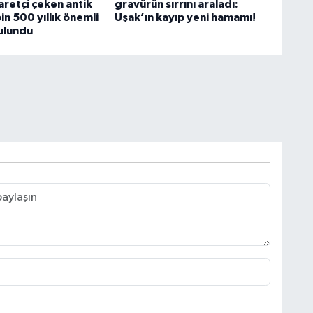
aretçi çeken antik
gravürün sırrını araladı:
in 500 yıllık önemli
Uşak’ın kayıp yeni hamamı!
bulundu