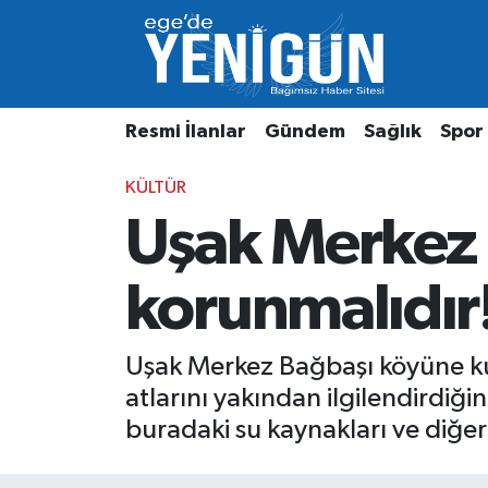
Resmi İlanlar
Beyoğlu Nöbetçi Eczaneler
Resmi İlanlar
Gündem
Sağlık
Spor
Gündem
Beyoğlu Hava Durumu
KÜLTÜR
Sağlık
Beyoğlu Trafik Yoğunluk Haritası
Uşak Merkez B
Spor
Süper Lig Puan Durumu ve Fikstür
korunmalıdır
Özel Haber
Tüm Manşetler
Son Dakika Haberleri
Uşak Merkez Bağbaşı köyüne kur
atlarını yakından ilgilendirdiğin
Haber Arşivi
buradaki su kaynakları ve diğer