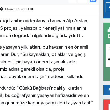
Okunma Süresi: 1 Dk
ktiği tanıtım videolarıyla tanınan Alp Arslan
rojesi, yalnızca bir enerji yatırım alanını
sını da doğrudan ilgilendirdiğini kaydetti.
yaşayan yılkı atları, bu havzanın en önemli
ran Dur, “Su kaynakları, otlaklar ve geçiş
ilmesi için hayati önem taşımaktadır.
imiz adına gerekli olsa da, proje
sı büyük önem taşır” ifadesini kullandı.
dürdü: “Çünkü Bağbaşı’ndaki yılkı atları
il; bu coğrafyanın yaşayan hafızasıdır ve en
n günümüze kadar yaşam izleri taşıyan tarihî