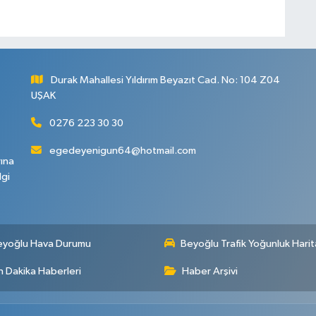
Durak Mahallesi Yıldırım Beyazıt Cad. No: 104 Z04
UŞAK
0276 223 30 30
egedeyenigun64@hotmail.com
rına
lgi
eyoğlu Hava Durumu
Beyoğlu Trafik Yoğunluk Harit
 Dakika Haberleri
Haber Arşivi