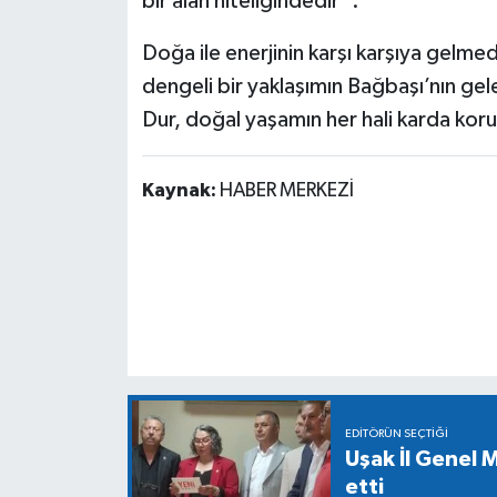
bir alan niteliğindedir”.
Doğa ile enerjinin karşı karşıya gelmedi
dengeli bir yaklaşımın Bağbaşı’nın ge
Dur, doğal yaşamın her hali karda koru
Kaynak:
HABER MERKEZİ
EDITÖRÜN SEÇTIĞI
Uşak İl Genel M
etti