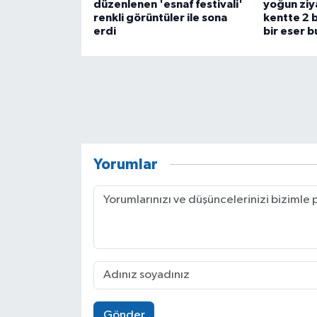
düzenlenen 'esnaf festivali'
yoğun ziy
renkli görüntüler ile sona
kentte 2 b
erdi
bir eser 
Yorumlar
Gönder