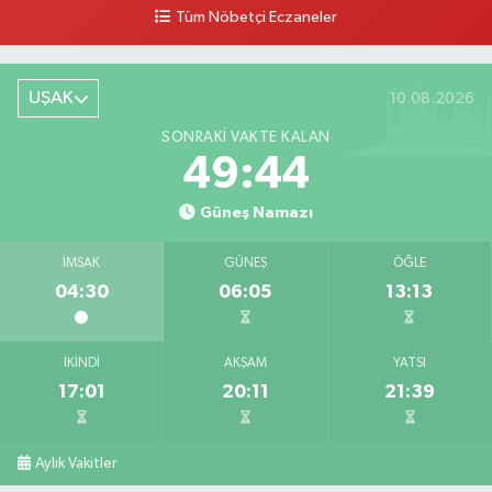
Tüm Nöbetçi Eczaneler
Buket Eczanesi
Aşağı Mahallesi, Arıkan Bedük Caddesi, No:75 Ulubey Uşak
UŞAK
10.08.2026
0 (276) 716 12 12
Yol Tarifi Al
SONRAKI VAKTE KALAN
Keskin Eczanesi
49:44
Gölbahçe Mahallesi, Gazi Bulvarı No:194 Sivaslı Uşak
Güneş Namazı
0 (276) 618 22 14
Yol Tarifi Al
İMSAK
GÜNEŞ
ÖĞLE
Ahsen Eczanesi
04:30
06:05
13:13
Cumhuriyet Mahallesi, Uğur Mumcu Caddesi No:134 A Merkez Uşak
0 (276) 216 80 90
Yol Tarifi Al
İKINDI
AKŞAM
YATSI
17:01
20:11
21:39
Serkan Eczanesi
Kurtuluş Mahallesi, Hakkı Yağcı Caddesi No:7 B Merkez Uşak
0 (276) 227 27 20
Yol Tarifi Al
Aylık Vakitler