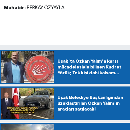
Muhabir:
BERKAY ÖZYAYLA
Uşak'ta Özkan Yalım'a karşı
mücadelesiyle bilinen Kudret
Yörük; Tek kişi dahi kalsam
CHP'den kopmayacağım!
Uşak Belediye Başkanlığından
uzaklaştırılan Özkan Yalım'ın
araçları satılacak!