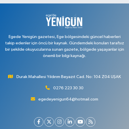
Ayan Eczanesi
Cumhuriyet Mahallesi, Yüce Sokak No:17 A Merkez Uşak
0 (276) 224 55 65
Yol Tarifi Al
Egede Yenigün gazetesi, Ege bölgesindeki güncel haberleri
takip edenler için öncü bir kaynak. Gündemdeki konuları tarafsız
bir şekilde okuyucularına sunan gazete, bölgede yaşayanlar için
önemli bir bilgi kaynağı.
Durak Mahallesi Yıldırım Beyazıt Cad. No: 104 Z04 UŞAK
0276 223 30 30
egedeyenigun64@hotmail.com