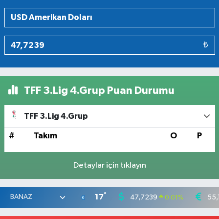
₺
TFF 3.Lig 4.Grup Puan Durumu
TFF 3.Lig 4.Grup
#
Takım
O
P
Detaylar için tıklayın
°
17
47,7239
55,
0.01
%