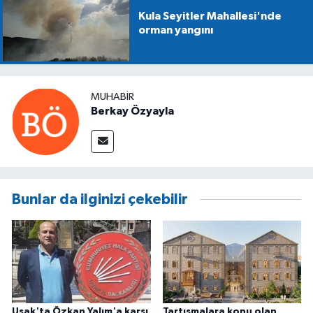
Kula Seyitler Mahallesi'nde
orman yangını
MUHABIR
Berkay Özyayla
Bunlar da ilginizi çekebilir
Uşak'ta Özkan Yalım'a karşı
Tartışmalara konu olan