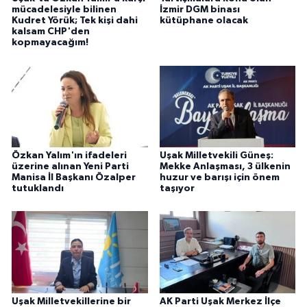
mücadelesiyle bilinen
İzmir DGM binası
Kudret Yörük; Tek kişi dahi
kütüphane olacak
kalsam CHP'den
kopmayacağım!
Özkan Yalım'ın ifadeleri
Uşak Milletvekili Güneş:
üzerine alınan Yeni Parti
Mekke Anlaşması, 3 ülkenin
Manisa İl Başkanı Özalper
huzur ve barışı için önem
tutuklandı
taşıyor
Uşak Milletvekillerine bir
AK Parti Uşak Merkez İlçe