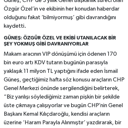
Güneş, CHP’de 3 yıllık Genel Başkanlık süreci olan
Özgür Özel’in ve ekibinin her konudan haberdar
olduğunu fakat ‘bilmiyormuş’ gibi davrandığını
kaydetti.
GÜNEŞ: ÖZGÜR ÖZEL VE EKİBİ UTANILACAK BİR
ŞEY YOKMUŞ GİBİ DAVRANIYORLAR
Makam aracının VIP dönüşümü için ödenen 170
bin euro artı KDV tutarın bugünün parasıyla
yaklaşık 11 milyon TL yaptığını ifade eden İsmail
Güneş, geçtiğimiz hafta söz konusu araçların CHP
Genel Merkezi önünde sergilendiğini belirterek,
“Biz yanlışı söylediğimiz zaman pişkin bir şekilde
üste çıkmaya çalışıyorlar ve bugün CHP’nin Genel
Başkanı Kemal Kılıçdaroğlu, kendisi araçların
üzerine ‘Haram Parayla Alınmıştır’ yazdırarak, bir