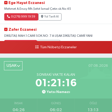
Ege Hayat Eczanesi
Mehmet A.Ersoy Mh.Şehit İsmail Çetin sk.No:45
0 (276) 999 19 59
Yol Tarifi Al
Zafer Eczanesi
DİKİLİTAŞ MAH.1.CAMİ SOK.NO: 7 A UŞAK DİKİLİTAŞ CAMİİ YANI
0 (276) 223 12 53
Yol Tarifi Al
Tüm Nöbetçi Eczaneler
UŞAK
07.08.2026
SONRAKI VAKTE KALAN
01:21:15
Yatsı Namazı
İMSAK
GÜNEŞ
ÖĞLE
04:26
06:02
13:13