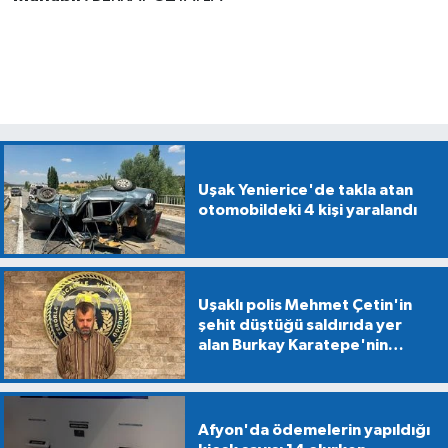
Uşak Yenierice'de takla atan
otomobildeki 4 kişi yaralandı
Uşaklı polis Mehmet Çetin'in
şehit düştüğü saldırıda yer
alan Burkay Karatepe'nin
gösterdiği alanlarda
mühimmat aranıyor
Afyon'da ödemelerin yapıldığı