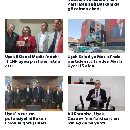
Parti Manisa İl Başkanı da
gözaltına alındı
Uşak İl Genel Meclisi'ndeki
Uşak Belediye Meclisi'nde
11 CHP üyesi partiden istifa
partiden istifa eden Meclis
etti
Üyesi 15 oldu
Uşak'ın turizm
Ali Karaoba, Uşak
potansiyelini Bakan
Cezaevi'nin fiziki şartları
Ersoy'la görüştüler!
için açıklama yaptı!