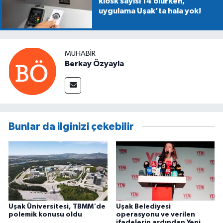
kiosk sayısı 14 olurken,
uygulama Uşak'ta hala yok!
MUHABIR
Berkay Özyayla
Bunlar da ilginizi çekebilir
Uşak Üniversitesi, TBMM'de
Uşak Belediyesi
polemik konusu oldu
operasyonu ve verilen
ifadelerin ardından Yeni