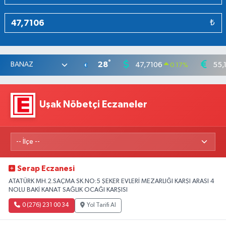
₺
°
28
47,7106
55,
0.17
%
Uşak Nöbetçi Eczaneler
Serap Eczanesi
ATATÜRK MH.2.SAÇMA SK.NO:5 ŞEKER EVLERİ MEZARLIĞI KARŞI ARASI 4
NOLU BAKİ KANAT SAĞLIK OCAĞI KARŞISI
0 (276) 231 00 34
Yol Tarifi Al