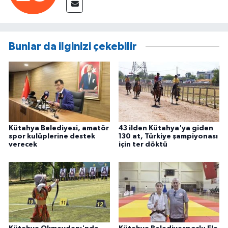
Bunlar da ilginizi çekebilir
Kütahya Belediyesi, amatör
43 ilden Kütahya'ya giden
spor kulüplerine destek
130 at, Türkiye şampiyonası
verecek
için ter döktü