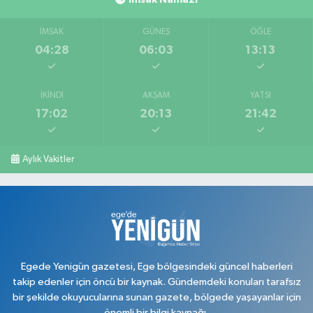
İMSAK
GÜNEŞ
ÖĞLE
04:28
06:03
13:13
İKINDI
AKŞAM
YATSI
17:02
20:13
21:42
Aylık Vakitler
Egede Yenigün gazetesi, Ege bölgesindeki güncel haberleri
takip edenler için öncü bir kaynak. Gündemdeki konuları tarafsız
bir şekilde okuyucularına sunan gazete, bölgede yaşayanlar için
önemli bir bilgi kaynağı.