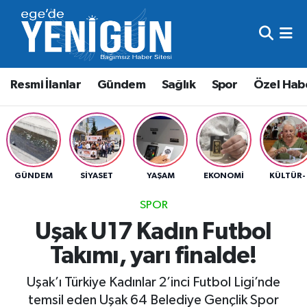
Resmi İlanlar
Beyoğlu Nöbetçi Eczaneler
Resmi İlanlar
Gündem
Sağlık
Spor
Özel Hab
Gündem
Beyoğlu Hava Durumu
Sağlık
Beyoğlu Trafik Yoğunluk Haritası
Spor
Süper Lig Puan Durumu ve Fikstür
GÜNDEM
SIYASET
YAŞAM
EKONOMI
KÜLTÜR-
Özel Haber
Tüm Manşetler
SPOR
Uşak U17 Kadın Futbol
Son Dakika Haberleri
Takımı, yarı finalde!
Haber Arşivi
Uşak’ı Türkiye Kadınlar 2’inci Futbol Ligi’nde
temsil eden Uşak 64 Belediye Gençlik Spor