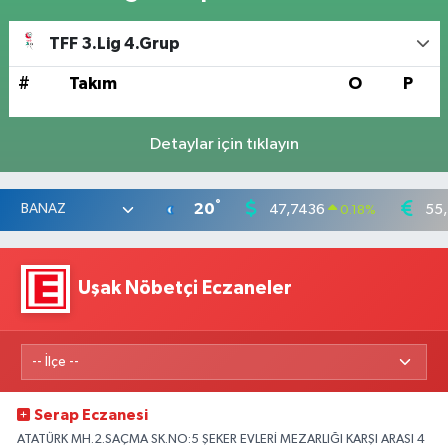
TFF 3.Lig 4.Grup
#
Takım
O
P
Detaylar için tıklayın
°
20
47,7436
55
0.18
%
Uşak Nöbetçi Eczaneler
Serap Eczanesi
ATATÜRK MH.2.SAÇMA SK.NO:5 ŞEKER EVLERİ MEZARLIĞI KARŞI ARASI 4