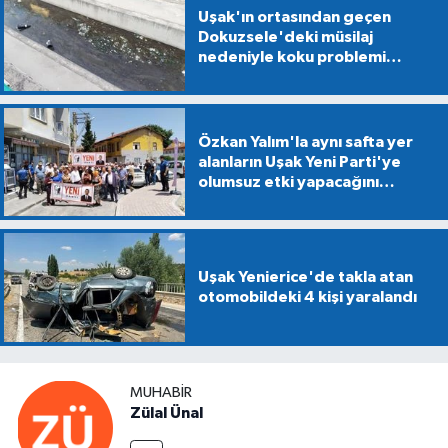
Uşak'ın ortasından geçen
Dokuzsele'deki müsilaj
nedeniyle koku problemi
yaşanıyor
Özkan Yalım'la aynı safta yer
alanların Uşak Yeni Parti'ye
olumsuz etki yapacağını
söyledi!
Uşak Yenierice'de takla atan
otomobildeki 4 kişi yaralandı
MUHABIR
Zülal Ünal