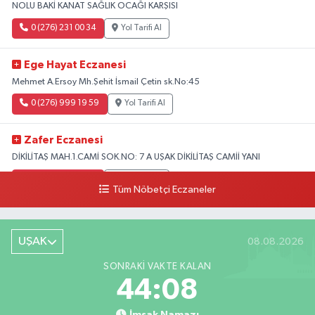
NOLU BAKİ KANAT SAĞLIK OCAĞI KARŞISI
0 (276) 231 00 34
Yol Tarifi Al
Ege Hayat Eczanesi
Mehmet A.Ersoy Mh.Şehit İsmail Çetin sk.No:45
0 (276) 999 19 59
Yol Tarifi Al
Zafer Eczanesi
DİKİLİTAŞ MAH.1.CAMİ SOK.NO: 7 A UŞAK DİKİLİTAŞ CAMİİ YANI
0 (276) 223 12 53
Yol Tarifi Al
Tüm Nöbetçi Eczaneler
UŞAK
08.08.2026
SONRAKI VAKTE KALAN
44:07
İmsak Namazı