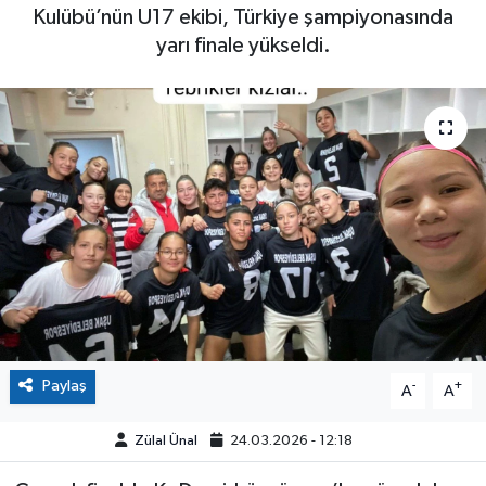
Kulübü’nün U17 ekibi, Türkiye şampiyonasında
yarı finale yükseldi.
Paylaş
-
+
A
A
Zülal Ünal
24.03.2026 - 12:18