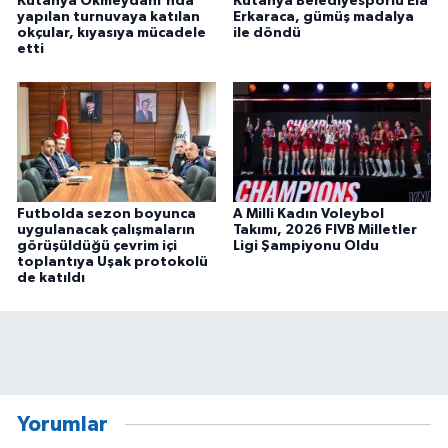
Kütahya Okmeydanı'nda
Kütahya Belediyesporlu Ela
yapılan turnuvaya katılan
Erkaraca, gümüş madalya
okçular, kıyasıya mücadele
ile döndü
etti
Futbolda sezon boyunca
A Milli Kadın Voleybol
uygulanacak çalışmaların
Takımı, 2026 FIVB Milletler
görüşüldüğü çevrim içi
Ligi Şampiyonu Oldu
toplantıya Uşak protokolü
de katıldı
Yorumlar