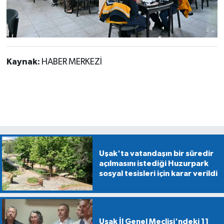
Kaynak:
HABER MERKEZİ
Uşak'ta vatandaşın bir süredir
açılmasını istediği Huzurpark
sosyal tesisleri için karar verildi
Uşak İl Genel Meclisi'ndeki 11