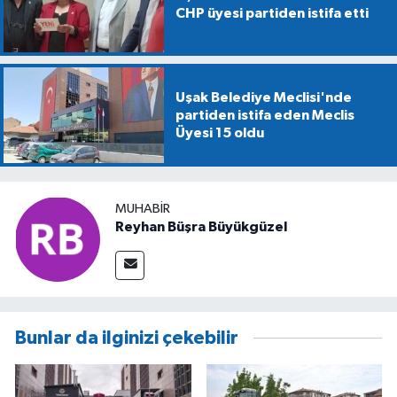
CHP üyesi partiden istifa etti
Uşak Belediye Meclisi'nde
partiden istifa eden Meclis
Üyesi 15 oldu
MUHABIR
Reyhan Büşra Büyükgüzel
Bunlar da ilginizi çekebilir