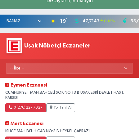
Detaylar için tıklayın
°
19
47,7143
55,
0.16
%
Uşak Nöbetçi Eczaneler
Eymen Eczanesi
CUMHURİYET MAH.BAHÇELİ SOK.NO:13 B UŞAK ESKİ DEVLET HAST.
KARŞISI
0 (276) 227 70 27
Yol Tarifi Al
Mert Eczanesi
İSLİCE MAH.FATİH CAD.NO:3 B HEYKEL ÇAPRAZI