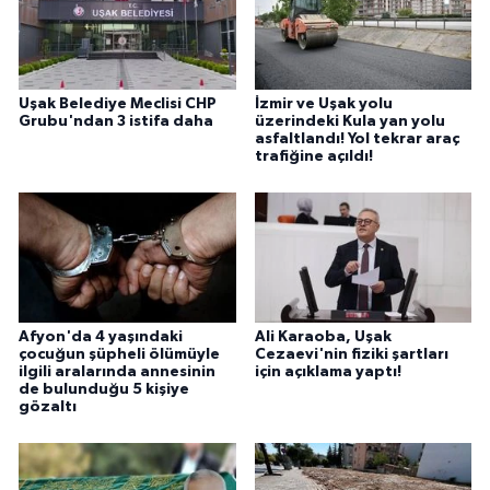
Uşak Belediye Meclisi CHP
İzmir ve Uşak yolu
Grubu'ndan 3 istifa daha
üzerindeki Kula yan yolu
asfaltlandı! Yol tekrar araç
trafiğine açıldı!
Afyon'da 4 yaşındaki
Ali Karaoba, Uşak
çocuğun şüpheli ölümüyle
Cezaevi'nin fiziki şartları
ilgili aralarında annesinin
için açıklama yaptı!
de bulunduğu 5 kişiye
gözaltı