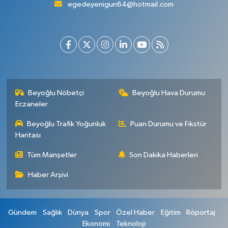
egedeyenigun64@hotmail.com
Beyoğlu Nöbetçi
Beyoğlu Hava Durumu
Eczaneler
Beyoğlu Trafik Yoğunluk
Puan Durumu ve Fikstür
Haritası
Tüm Manşetler
Son Dakika Haberleri
Haber Arşivi
Gündem
Sağlık
Dünya
Spor
Özel Haber
Eğitim
Röportaj
Ekonomi
Teknoloji