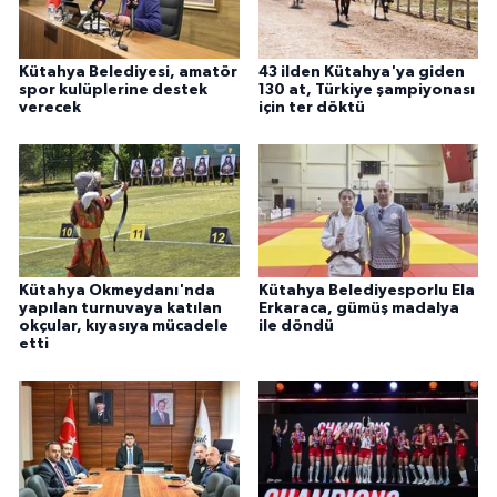
Kütahya Belediyesi, amatör
43 ilden Kütahya'ya giden
spor kulüplerine destek
130 at, Türkiye şampiyonası
verecek
için ter döktü
Kütahya Okmeydanı'nda
Kütahya Belediyesporlu Ela
yapılan turnuvaya katılan
Erkaraca, gümüş madalya
okçular, kıyasıya mücadele
ile döndü
etti