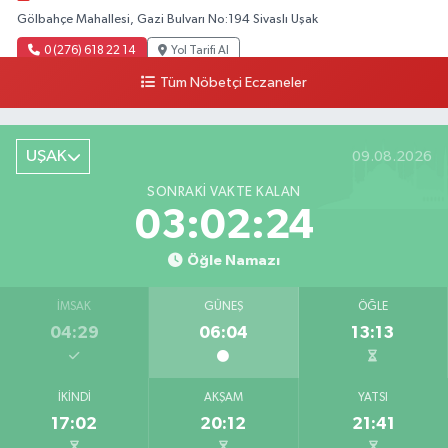
Gölbahçe Mahallesi, Gazi Bulvarı No:194 Sivaslı Uşak
0 (276) 618 22 14
Yol Tarifi Al
Tüm Nöbetçi Eczaneler
Ahsen Eczanesi
Cumhuriyet Mahallesi, Uğur Mumcu Caddesi No:134 A Merkez Uşak
UŞAK
09.08.2026
0 (276) 216 80 90
Yol Tarifi Al
SONRAKI VAKTE KALAN
Serkan Eczanesi
03:02:23
Kurtuluş Mahallesi, Hakkı Yağcı Caddesi No:7 B Merkez Uşak
Öğle Namazı
0 (276) 227 27 20
Yol Tarifi Al
İMSAK
GÜNEŞ
ÖĞLE
Ayan Eczanesi
04:29
06:04
13:13
Cumhuriyet Mahallesi, Yüce Sokak No:17 A Merkez Uşak
0 (276) 224 55 65
Yol Tarifi Al
İKINDI
AKŞAM
YATSI
17:02
20:12
21:41