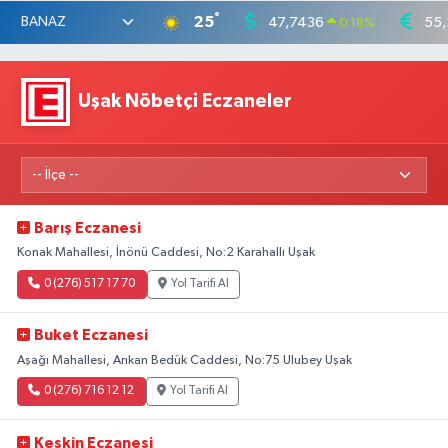
°
25
47,7436
55,
0.18
%
Uşak Nöbetçi Eczaneler
Barış Eczanesi
Konak Mahallesi, İnönü Caddesi, No:2 Karahallı Uşak
0 (276) 517 17 70
Yol Tarifi Al
Buket Eczanesi
Aşağı Mahallesi, Arıkan Bedük Caddesi, No:75 Ulubey Uşak
0 (276) 716 12 12
Yol Tarifi Al
Keskin Eczanesi