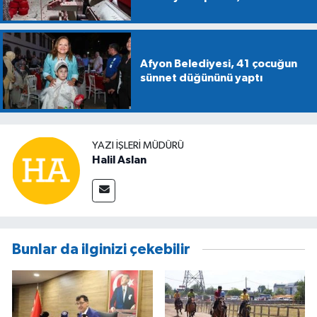
Afyon Belediyesi, 41 çocuğun
sünnet düğününü yaptı
YAZI İŞLERİ MÜDÜRÜ
Halil Aslan
Bunlar da ilginizi çekebilir