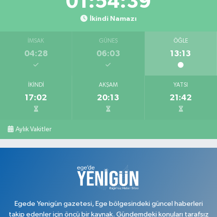
01:54:38
İkindi Namazı
İMSAK
GÜNEŞ
ÖĞLE
04:28
06:03
13:13
İKINDI
AKŞAM
YATSI
17:02
20:13
21:42
Aylık Vakitler
Egede Yenigün gazetesi, Ege bölgesindeki güncel haberleri
takip edenler için öncü bir kaynak. Gündemdeki konuları tarafsız