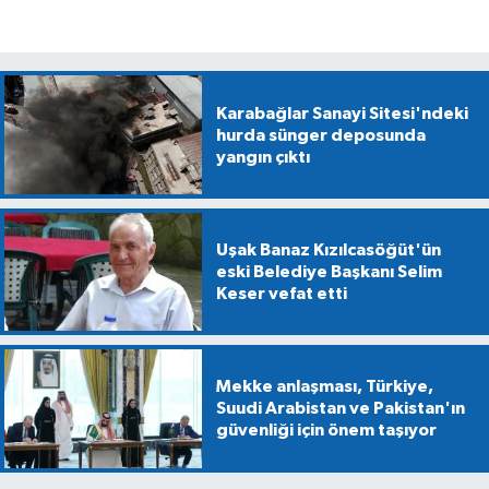
Karabağlar Sanayi Sitesi'ndeki
hurda sünger deposunda
yangın çıktı
Uşak Banaz Kızılcasöğüt'ün
eski Belediye Başkanı Selim
Keser vefat etti
Mekke anlaşması, Türkiye,
Suudi Arabistan ve Pakistan'ın
güvenliği için önem taşıyor