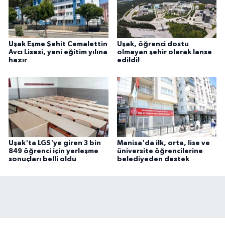
Uşak Eşme Şehit Cemalettin
Uşak, öğrenci dostu
Avcı Lisesi, yeni eğitim yılına
olmayan şehir olarak lanse
hazır
edildi!
Uşak'ta LGS'ye giren 3 bin
Manisa'da ilk, orta, lise ve
849 öğrenci için yerleşme
üniversite öğrencilerine
sonuçları belli oldu
belediyeden destek