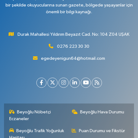
bir şekilde okuyucularına sunan gazete, bölgede yaşayanlar için
önemli bir bilgi kaynağı.
Durak Mahallesi Yıldırım Beyazıt Cad. No: 104 Z04 UŞAK
0276 223 30 30
egedeyenigun64@hotmail.com
Beyoğlu Nöbetçi
Beyoğlu Hava Durumu
Eczaneler
Beyoğlu Trafik Yoğunluk
Puan Durumu ve Fikstür
Haritası