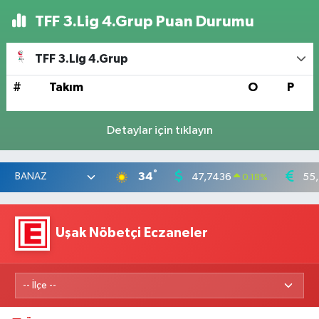
TFF 3.Lig 4.Grup Puan Durumu
TFF 3.Lig 4.Grup
#
Takım
O
P
Detaylar için tıklayın
°
34
47,7436
55
0.18
%
Uşak Nöbetçi Eczaneler