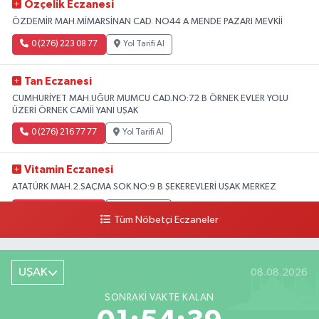
Özçelik Eczanesi
ÖZDEMİR MAH.MİMARSİNAN CAD. NO44 A MENDE PAZARI MEVKİİ
0 (276) 223 08 77
Yol Tarifi Al
Tan Eczanesi
CUMHURİYET MAH.UĞUR MUMCU CAD.NO:72 B ÖRNEK EVLER YOLU
ÜZERİ ÖRNEK CAMİİ YANI UŞAK
0 (276) 216 77 77
Yol Tarifi Al
Vitamin Eczanesi
ATATÜRK MAH.2.SAÇMA SOK.NO:9 B ŞEKEREVLERİ UŞAK MERKEZ
0 (276) 231 32 33
Yol Tarifi Al
Tüm Nöbetçi Eczaneler
UŞAK
08.08.2026
SONRAKI VAKTE KALAN