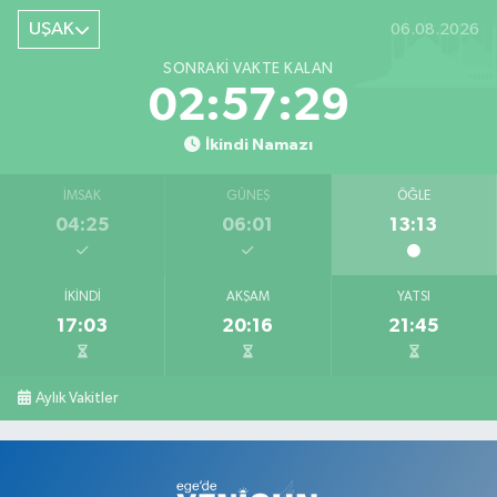
UŞAK
06.08.2026
SONRAKI VAKTE KALAN
02:57:28
İkindi Namazı
İMSAK
GÜNEŞ
ÖĞLE
04:25
06:01
13:13
İKINDI
AKŞAM
YATSI
17:03
20:16
21:45
Aylık Vakitler