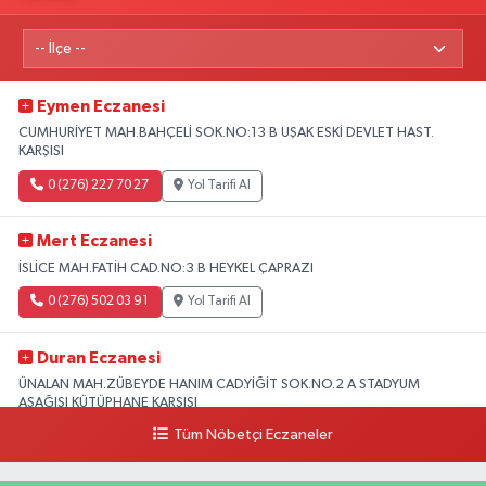
Eymen Eczanesi
CUMHURİYET MAH.BAHÇELİ SOK.NO:13 B UŞAK ESKİ DEVLET HAST.
KARŞISI
0 (276) 227 70 27
Yol Tarifi Al
Mert Eczanesi
İSLİCE MAH.FATİH CAD.NO:3 B HEYKEL ÇAPRAZI
0 (276) 502 03 91
Yol Tarifi Al
Duran Eczanesi
ÜNALAN MAH.ZÜBEYDE HANIM CAD.YİĞİT SOK.NO.2 A STADYUM
AŞAĞISI KÜTÜPHANE KARŞISI
Tüm Nöbetçi Eczaneler
0 (276) 224 51 77
Yol Tarifi Al