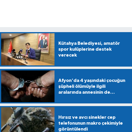
Kütahya Belediyesi, amatör
spor kulüplerine destek
verecek
Afyon'da 4 yaşındaki çocuğun
şüpheli ölümüyle ilgili
aralarında annesinin de
bulunduğu 5 kişiye gözaltı
Hırsız ve avcı sinekler cep
telefonunun makro çekimiyle
görüntülendi