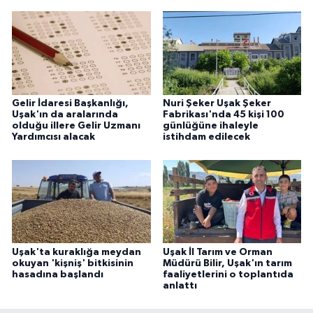
Gelir İdaresi Başkanlığı,
Nuri Şeker Uşak Şeker
Uşak'ın da aralarında
Fabrikası'nda 45 kişi 100
olduğu illere Gelir Uzmanı
günlüğüne ihaleyle
Yardımcısı alacak
istihdam edilecek
Uşak'ta kuraklığa meydan
Uşak İl Tarım ve Orman
okuyan 'kişniş' bitkisinin
Müdürü Bilir, Uşak'ın tarım
hasadına başlandı
faaliyetlerini o toplantıda
anlattı