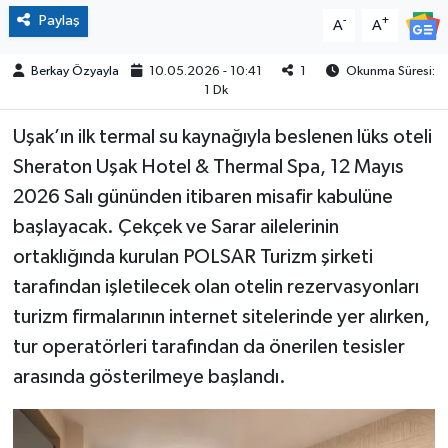
Paylaş
-
+
A
A
Berkay Özyayla
10.05.2026 - 10:41
1
Okunma Süresi:
1 Dk
Uşak’ın ilk termal su kaynağıyla beslenen lüks oteli
Sheraton Uşak Hotel & Thermal Spa, 12 Mayıs
2026 Salı gününden itibaren misafir kabulüne
başlayacak. Çekçek ve Sarar ailelerinin
ortaklığında kurulan POLSAR Turizm şirketi
tarafından işletilecek olan otelin rezervasyonları
turizm firmalarının internet sitelerinde yer alırken,
tur operatörleri tarafından da önerilen tesisler
arasında gösterilmeye başlandı.