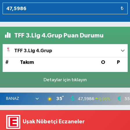
₺
TFF 3.Lig 4.Grup Puan Durumu
TFF 3.Lig 4.Grup
#
Takım
O
P
Detaylar için tıklayın
°
35
47,5986
55
0.06
%
Uşak Nöbetçi Eczaneler