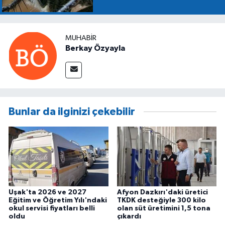
MUHABIR
Berkay Özyayla
Bunlar da ilginizi çekebilir
Uşak'ta 2026 ve 2027
Afyon Dazkırı'daki üretici
Eğitim ve Öğretim Yılı'ndaki
TKDK desteğiyle 300 kilo
okul servisi fiyatları belli
olan süt üretimini 1,5 tona
oldu
çıkardı