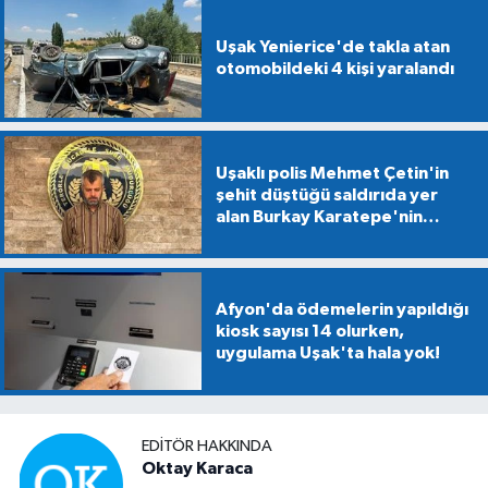
Uşak Yenierice'de takla atan
otomobildeki 4 kişi yaralandı
Uşaklı polis Mehmet Çetin'in
şehit düştüğü saldırıda yer
alan Burkay Karatepe'nin
gösterdiği alanlarda
mühimmat aranıyor
Afyon'da ödemelerin yapıldığı
kiosk sayısı 14 olurken,
uygulama Uşak'ta hala yok!
EDITÖR HAKKINDA
Oktay Karaca