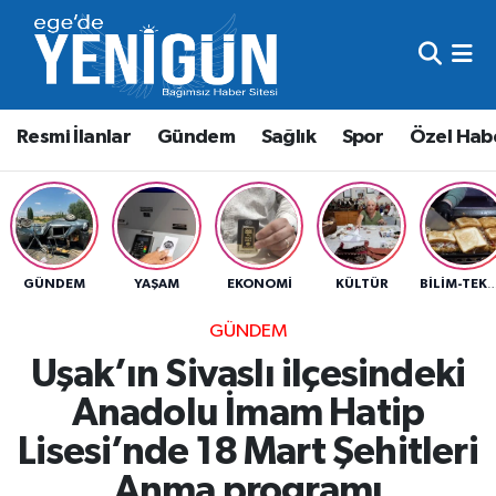
Resmi İlanlar
Beyoğlu Nöbetçi Eczaneler
Resmi İlanlar
Gündem
Sağlık
Spor
Özel Hab
Gündem
Beyoğlu Hava Durumu
Sağlık
Beyoğlu Trafik Yoğunluk Haritası
Spor
Süper Lig Puan Durumu ve Fikstür
GÜNDEM
YAŞAM
EKONOMI
KÜLTÜR
BILIM-TEK
Özel Haber
Tüm Manşetler
GÜNDEM
Uşak’ın Sivaslı ilçesindeki
Son Dakika Haberleri
Anadolu İmam Hatip
Haber Arşivi
Lisesi’nde 18 Mart Şehitleri
Anma programı