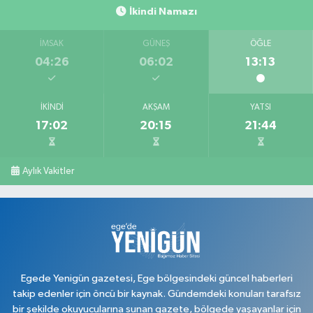
İkindi Namazı
İMSAK
GÜNEŞ
ÖĞLE
04:26
06:02
13:13
İKINDI
AKŞAM
YATSI
17:02
20:15
21:44
Aylık Vakitler
Egede Yenigün gazetesi, Ege bölgesindeki güncel haberleri
takip edenler için öncü bir kaynak. Gündemdeki konuları tarafsız
bir şekilde okuyucularına sunan gazete, bölgede yaşayanlar için