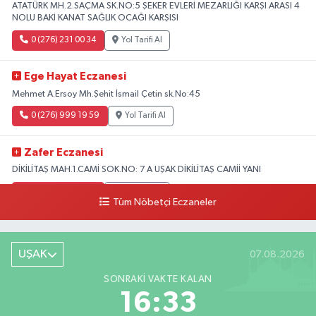
ATATÜRK MH.2.SAÇMA SK.NO:5 ŞEKER EVLERİ MEZARLIĞI KARŞI ARASI 4
NOLU BAKİ KANAT SAĞLIK OCAĞI KARŞISI
0 (276) 231 00 34
Yol Tarifi Al
Ege Hayat Eczanesi
Mehmet A.Ersoy Mh.Şehit İsmail Çetin sk.No:45
0 (276) 999 19 59
Yol Tarifi Al
Zafer Eczanesi
DİKİLİTAŞ MAH.1.CAMİ SOK.NO: 7 A UŞAK DİKİLİTAŞ CAMİİ YANI
0 (276) 223 12 53
Yol Tarifi Al
Tüm Nöbetçi Eczaneler
UŞAK
07.08.2026
SONRAKI VAKTE KALAN
16:32