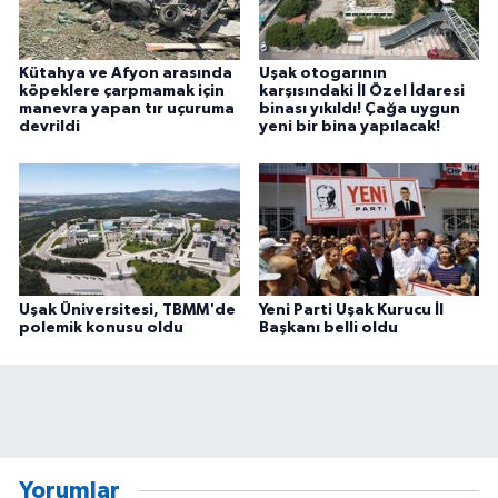
Kütahya ve Afyon arasında
Uşak otogarının
köpeklere çarpmamak için
karşısındaki İl Özel İdaresi
manevra yapan tır uçuruma
binası yıkıldı! Çağa uygun
devrildi
yeni bir bina yapılacak!
Uşak Üniversitesi, TBMM'de
Yeni Parti Uşak Kurucu İl
polemik konusu oldu
Başkanı belli oldu
Yorumlar