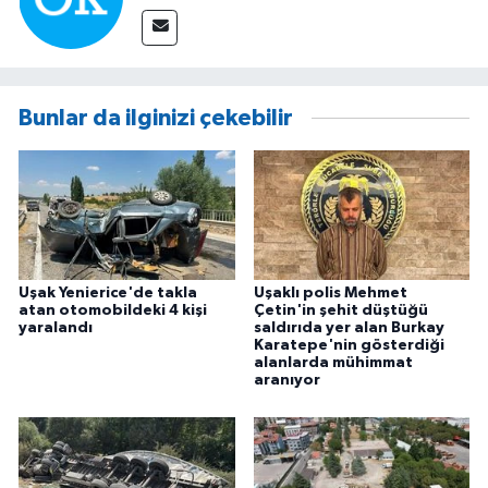
Bunlar da ilginizi çekebilir
Uşak Yenierice'de takla
Uşaklı polis Mehmet
atan otomobildeki 4 kişi
Çetin'in şehit düştüğü
yaralandı
saldırıda yer alan Burkay
Karatepe'nin gösterdiği
alanlarda mühimmat
aranıyor