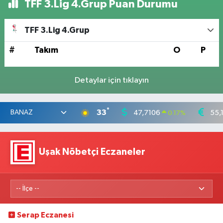
TFF 3.Lig 4.Grup Puan Durumu
TFF 3.Lig 4.Grup
#
Takım
O
P
Detaylar için tıklayın
°
33
47,7106
55,
0.17
%
Uşak Nöbetçi Eczaneler
Serap Eczanesi