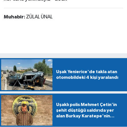
Muhabir:
ZÜLAL ÜNAL
Uşak Yenierice'de takla atan
otomobildeki 4 kişi yaralandı
Uşaklı polis Mehmet Çetin'in
şehit düştüğü saldırıda yer
alan Burkay Karatepe'nin
gösterdiği alanlarda