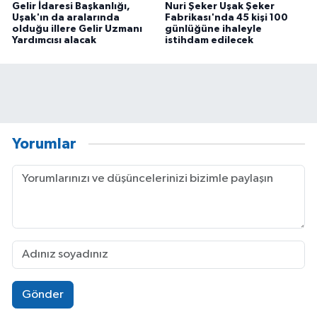
Gelir İdaresi Başkanlığı,
Nuri Şeker Uşak Şeker
Uşak'ın da aralarında
Fabrikası'nda 45 kişi 100
olduğu illere Gelir Uzmanı
günlüğüne ihaleyle
Yardımcısı alacak
istihdam edilecek
Yorumlar
Gönder