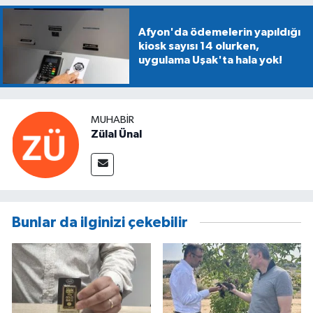
mühimmat aranıyor
Afyon'da ödemelerin yapıldığı
kiosk sayısı 14 olurken,
uygulama Uşak'ta hala yok!
MUHABIR
Zülal Ünal
Bunlar da ilginizi çekebilir