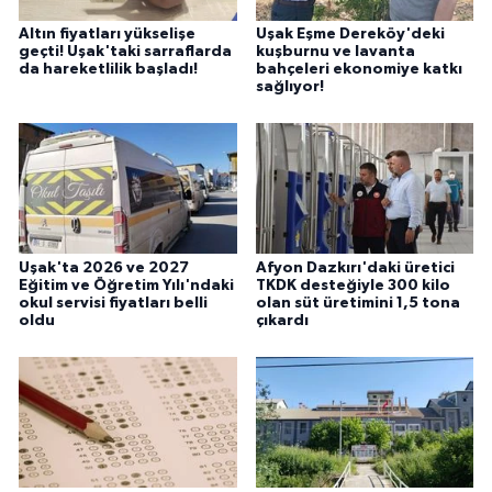
Altın fiyatları yükselişe
Uşak Eşme Dereköy'deki
geçti! Uşak'taki sarraflarda
kuşburnu ve lavanta
da hareketlilik başladı!
bahçeleri ekonomiye katkı
sağlıyor!
Uşak'ta 2026 ve 2027
Afyon Dazkırı'daki üretici
Eğitim ve Öğretim Yılı'ndaki
TKDK desteğiyle 300 kilo
okul servisi fiyatları belli
olan süt üretimini 1,5 tona
oldu
çıkardı