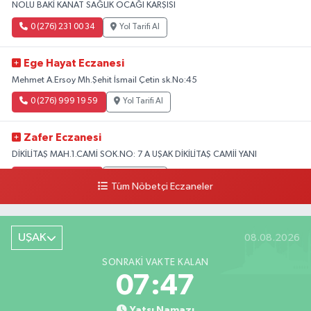
NOLU BAKİ KANAT SAĞLIK OCAĞI KARŞISI
0 (276) 231 00 34
Yol Tarifi Al
Ege Hayat Eczanesi
Mehmet A.Ersoy Mh.Şehit İsmail Çetin sk.No:45
0 (276) 999 19 59
Yol Tarifi Al
Zafer Eczanesi
DİKİLİTAŞ MAH.1.CAMİ SOK.NO: 7 A UŞAK DİKİLİTAŞ CAMİİ YANI
0 (276) 223 12 53
Yol Tarifi Al
Tüm Nöbetçi Eczaneler
UŞAK
08.08.2026
SONRAKI VAKTE KALAN
07:46
Yatsı Namazı