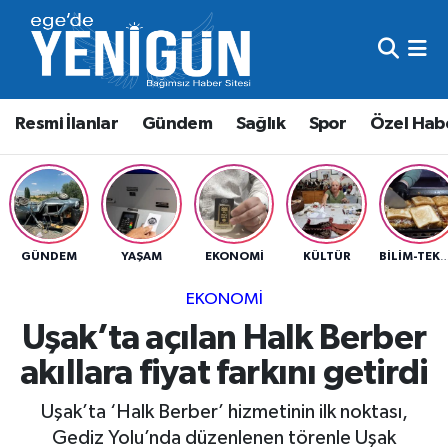
Resmi İlanlar
Beyoğlu Nöbetçi Eczaneler
Resmi İlanlar
Gündem
Sağlık
Spor
Özel Hab
Gündem
Beyoğlu Hava Durumu
Sağlık
Beyoğlu Trafik Yoğunluk Haritası
Spor
Süper Lig Puan Durumu ve Fikstür
GÜNDEM
YAŞAM
EKONOMI
KÜLTÜR
BILIM-TEK
Özel Haber
Tüm Manşetler
EKONOMI
Uşak’ta açılan Halk Berber
Son Dakika Haberleri
akıllara fiyat farkını getirdi
Haber Arşivi
Uşak’ta ‘Halk Berber’ hizmetinin ilk noktası,
Gediz Yolu’nda düzenlenen törenle Uşak