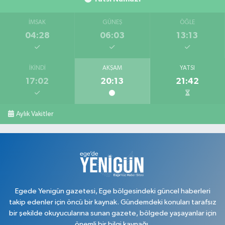
İMSAK
GÜNEŞ
ÖĞLE
04:28
06:03
13:13
İKINDI
AKŞAM
YATSI
17:02
20:13
21:42
Aylık Vakitler
Egede Yenigün gazetesi, Ege bölgesindeki güncel haberleri
takip edenler için öncü bir kaynak. Gündemdeki konuları tarafsız
bir şekilde okuyucularına sunan gazete, bölgede yaşayanlar için
önemli bir bilgi kaynağı.