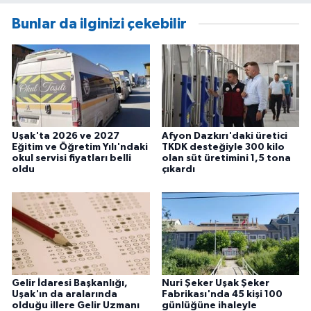
Bunlar da ilginizi çekebilir
Uşak'ta 2026 ve 2027
Afyon Dazkırı'daki üretici
Eğitim ve Öğretim Yılı'ndaki
TKDK desteğiyle 300 kilo
okul servisi fiyatları belli
olan süt üretimini 1,5 tona
oldu
çıkardı
Gelir İdaresi Başkanlığı,
Nuri Şeker Uşak Şeker
Uşak'ın da aralarında
Fabrikası'nda 45 kişi 100
olduğu illere Gelir Uzmanı
günlüğüne ihaleyle