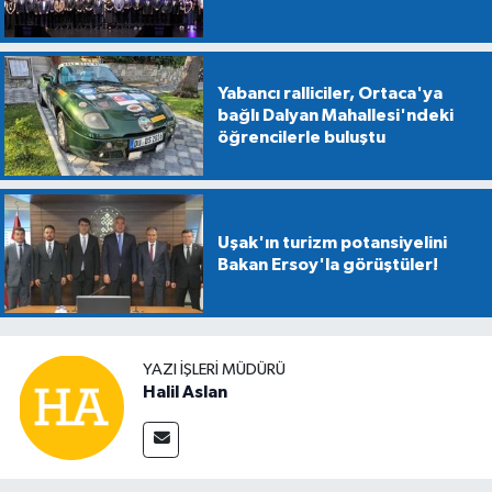
Yabancı ralliciler, Ortaca'ya
bağlı Dalyan Mahallesi'ndeki
öğrencilerle buluştu
Uşak'ın turizm potansiyelini
Bakan Ersoy'la görüştüler!
YAZI İŞLERİ MÜDÜRÜ
Halil Aslan