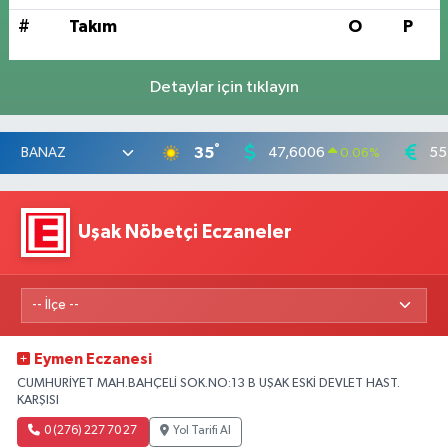
#
Takım
O
P
Detaylar için tıklayın
°
35
47,6006
55
0.06
%
Uşak Nöbetçi Eczaneler
Eymen Eczanesi
CUMHURİYET MAH.BAHÇELİ SOK.NO:13 B UŞAK ESKİ DEVLET HAST.
KARŞISI
0 (276) 227 70 27
Yol Tarifi Al