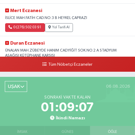
Mert Eczanesi
İSLİCE MAH.FATİH CAD.NO:3 B HEYKEL ÇAPRAZI
0 (276) 502 03 91
Yol Tarifi Al
Duran Eczanesi
ÜNALAN MAH.ZÜBEYDE HANIM CAD.YİĞİT SOK.NO.2 A STADYUM
AŞAĞISI KÜTÜPHANE KARŞISI
Tüm Nöbetçi Eczaneler
0 (276) 224 51 77
Yol Tarifi Al
UŞAK
06.08.2026
SONRAKI VAKTE KALAN
01:09:06
İkindi Namazı
İMSAK
GÜNEŞ
ÖĞLE