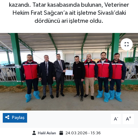
kazandı. Tatar kasabasında bulunan, Veteriner
Hekim Fırat Sağcan’a ait işletme Sivaslı’daki
dördüncü ari işletme oldu.
Paylaş
-
+
A
A
Halil Aslan
24.03.2026 - 15:36