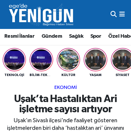
Resmi İlanlar
Beyoğlu Nöbetçi Eczaneler
Resmi İlanlar
Gündem
Sağlık
Spor
Özel Hab
Gündem
Beyoğlu Hava Durumu
Sağlık
Beyoğlu Trafik Yoğunluk Haritası
Spor
Süper Lig Puan Durumu ve Fikstür
TEKNOLOJI
KÜLTÜR
YAŞAM
SIYASET
BILIM-TEKNIK
Özel Haber
Tüm Manşetler
EKONOMI
Uşak’ta Hastalıktan Ari
Son Dakika Haberleri
işletme sayısı artıyor
Haber Arşivi
Uşak’ın Sivaslı ilçesi'nde faaliyet gösteren
işletmelerden biri daha ‘hastalıktan ari’ ünvanını