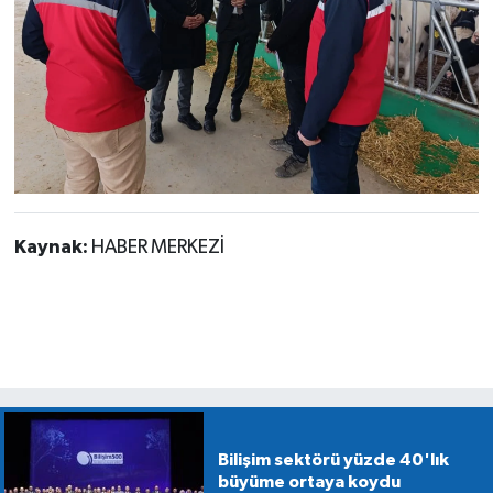
Kaynak:
HABER MERKEZİ
Bilişim sektörü yüzde 40'lık
büyüme ortaya koydu