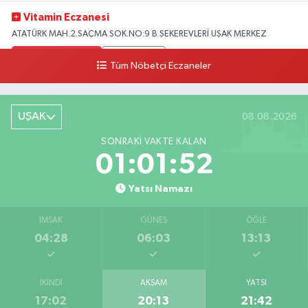
Vitamin Eczanesi
ATATÜRK MAH.2.SAÇMA SOK.NO:9 B ŞEKEREVLERİ UŞAK MERKEZ
0 (276) 231 32 33
Yol Tarifi Al
Tüm Nöbetçi Eczaneler
UŞAK
08.08.2026
SONRAKI VAKTE KALAN
01:01:51
Yatsı Namazı
İMSAK
GÜNEŞ
ÖĞLE
04:28
06:03
13:13
İKINDI
AKŞAM
YATSI
17:02
20:13
21:42