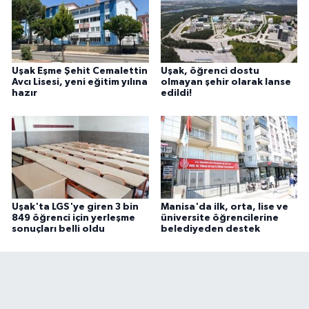
Uşak Eşme Şehit Cemalettin
Uşak, öğrenci dostu
Avcı Lisesi, yeni eğitim yılına
olmayan şehir olarak lanse
hazır
edildi!
Uşak'ta LGS'ye giren 3 bin
Manisa'da ilk, orta, lise ve
849 öğrenci için yerleşme
üniversite öğrencilerine
sonuçları belli oldu
belediyeden destek