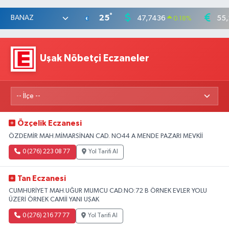
°
25
47,7436
55,
0.18
%
Uşak Nöbetçi Eczaneler
Özçelik Eczanesi
ÖZDEMİR MAH.MİMARSİNAN CAD. NO44 A MENDE PAZARI MEVKİİ
0 (276) 223 08 77
Yol Tarifi Al
Tan Eczanesi
CUMHURİYET MAH.UĞUR MUMCU CAD.NO:72 B ÖRNEK EVLER YOLU
ÜZERİ ÖRNEK CAMİİ YANI UŞAK
0 (276) 216 77 77
Yol Tarifi Al