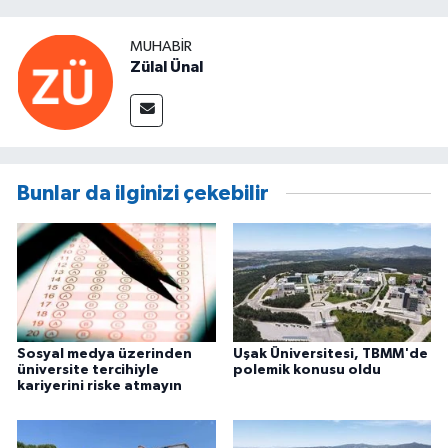
MUHABIR
Zülal Ünal
Bunlar da ilginizi çekebilir
Sosyal medya üzerinden
Uşak Üniversitesi, TBMM'de
üniversite tercihiyle
polemik konusu oldu
kariyerini riske atmayın