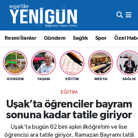
Resmi İlanlar
Beyoğlu Nöbetçi Eczaneler
Resmi İlanlar
Gündem
Sağlık
Spor
Özel Hab
Gündem
Beyoğlu Hava Durumu
Sağlık
Beyoğlu Trafik Yoğunluk Haritası
Spor
Süper Lig Puan Durumu ve Fikstür
GÜNDEM
YAŞAM
EĞITIM
MEDYA
SAĞLIK
Özel Haber
Tüm Manşetler
EĞITIM
Uşak’ta öğrenciler bayram
Son Dakika Haberleri
sonuna kadar tatile giriyor
Haber Arşivi
Uşak’ta bugün 62 bini aşkın ilköğretim ve lise
öğrencisi ara tatile giriyor. Ramazan Bayramı tatili