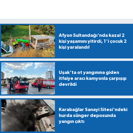
Afyon Sultandağı'nda kaza! 2
kişi yaşamını yitirdi, 1'i çocuk 2
kişi yaralandı!
Uşak'ta ot yangınına giden
itfaiye aracı kamyonla çarpışıp
devrildi
Karabağlar Sanayi Sitesi'ndeki
hurda sünger deposunda
yangın çıktı