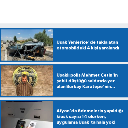
Uşak Yenierice'de takla atan
otomobildeki 4 kişi yaralandı
Uşaklı polis Mehmet Çetin'in
şehit düştüğü saldırıda yer
alan Burkay Karatepe'nin
gösterdiği alanlarda
mühimmat aranıyor
Afyon'da ödemelerin yapıldığı
kiosk sayısı 14 olurken,
uygulama Uşak'ta hala yok!