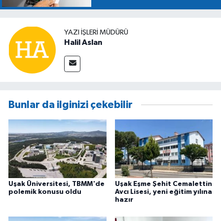
YAZI İŞLERİ MÜDÜRÜ
Halil Aslan
Bunlar da ilginizi çekebilir
Uşak Üniversitesi, TBMM'de
Uşak Eşme Şehit Cemalettin
polemik konusu oldu
Avcı Lisesi, yeni eğitim yılına
hazır