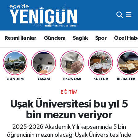
Resmi İlanlar
Beyoğlu Nöbetçi Eczaneler
Resmi İlanlar
Gündem
Sağlık
Spor
Özel Hab
Gündem
Beyoğlu Hava Durumu
Sağlık
Beyoğlu Trafik Yoğunluk Haritası
Spor
Süper Lig Puan Durumu ve Fikstür
GÜNDEM
YAŞAM
EKONOMI
KÜLTÜR
BILIM-TEK
Özel Haber
Tüm Manşetler
EĞITIM
Uşak Üniversitesi bu yıl 5
Son Dakika Haberleri
bin mezun veriyor
Haber Arşivi
2025-2026 Akademik Yılı kapsamında 5 bin
öğrencinin mezun olacağı Uşak Üniversitesi’nde