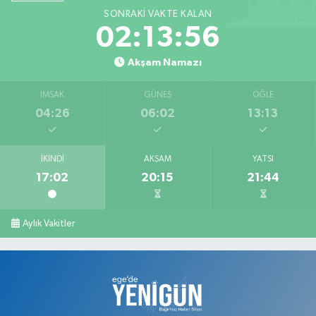
SONRAKI VAKTE KALAN
02:13:55
Akşam Namazı
İMSAK
GÜNEŞ
ÖĞLE
04:26
06:02
13:13
İKINDI
AKŞAM
YATSI
17:02
20:15
21:44
Aylık Vakitler