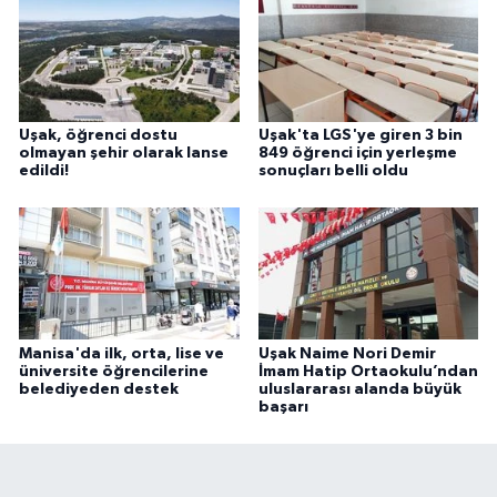
Uşak, öğrenci dostu
Uşak'ta LGS'ye giren 3 bin
olmayan şehir olarak lanse
849 öğrenci için yerleşme
edildi!
sonuçları belli oldu
Manisa'da ilk, orta, lise ve
Uşak Naime Nori Demir
üniversite öğrencilerine
İmam Hatip Ortaokulu’ndan
belediyeden destek
uluslararası alanda büyük
başarı