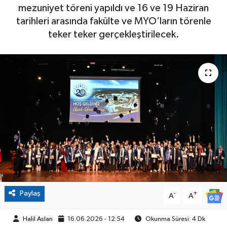
mezuniyet töreni yapıldı ve 16 ve 19 Haziran
tarihleri arasında fakülte ve MYO’ların törenle
teker teker gerçekleştirilecek.
Paylaş
-
+
A
A
Halil Aslan
16.06.2026 - 12:54
Okunma Süresi: 4 Dk