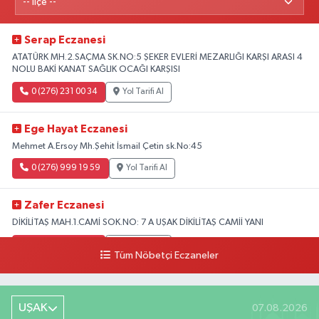
Serap Eczanesi
ATATÜRK MH.2.SAÇMA SK.NO:5 ŞEKER EVLERİ MEZARLIĞI KARŞI ARASI 4
NOLU BAKİ KANAT SAĞLIK OCAĞI KARŞISI
0 (276) 231 00 34
Yol Tarifi Al
Ege Hayat Eczanesi
Mehmet A.Ersoy Mh.Şehit İsmail Çetin sk.No:45
0 (276) 999 19 59
Yol Tarifi Al
Zafer Eczanesi
DİKİLİTAŞ MAH.1.CAMİ SOK.NO: 7 A UŞAK DİKİLİTAŞ CAMİİ YANI
0 (276) 223 12 53
Yol Tarifi Al
Tüm Nöbetçi Eczaneler
UŞAK
07.08.2026