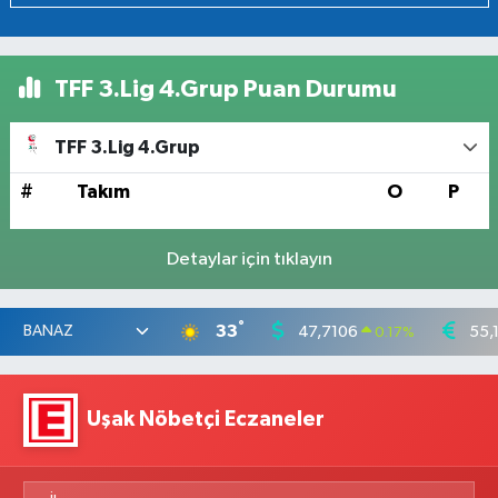
TFF 3.Lig 4.Grup Puan Durumu
TFF 3.Lig 4.Grup
#
Takım
O
P
Detaylar için tıklayın
°
33
47,7106
55,
0.17
%
Uşak Nöbetçi Eczaneler