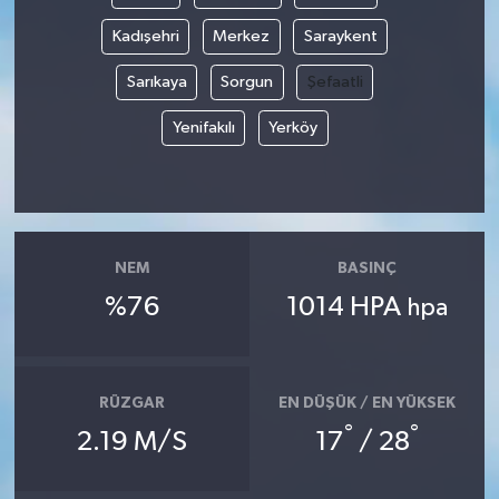
Kadışehri
Merkez
Saraykent
Sarıkaya
Sorgun
Şefaatli
Yenifakılı
Yerköy
NEM
BASINÇ
%76
1014 HPA
hpa
RÜZGAR
EN DÜŞÜK / EN YÜKSEK
°
°
2.19 M/S
17
/ 28