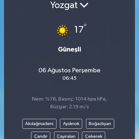
Yozgat
°
17
Güneşli
06 Ağustos Perşembe
06:45
Nem: %76, Basınç: 1014 hpa hPa,
Rüzgar: 2.19 m/s
Akdağmadeni
Aydıncık
Boğazlıyan
Çandır
Çayıralan
Çekerek