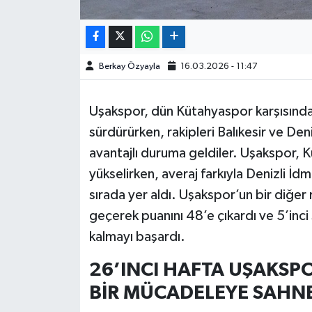
Berkay Özyayla
16.03.2026 - 11:47
Uşakspor, dün Kütahyaspor karşısında 1
sürdürürken, rakipleri Balıkesir ve De
avantajlı duruma geldiler. Uşakspor, 
yükselirken, averaj farkıyla Denizli İ
sırada yer aldı. Uşakspor’un bir diğer 
geçerek puanını 48’e çıkardı ve 5’inci 
kalmayı başardı.
26’INCI HAFTA UŞAKSPO
BİR MÜCADELEYE SAHN