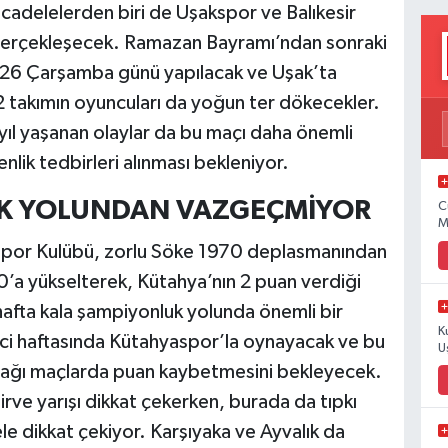
cadelelerden biri de Uşakspor ve Balıkesir
gerçekleşecek. Ramazan Bayramı’ndan sonraki
26 Çarşamba günü yapılacak ve Uşak’ta
2 takımın oyuncuları da yoğun ter dökecekler.
yıl yaşanan olaylar da bu maçı daha önemli
lik tedbirleri alınması bekleniyor.
UK YOLUNDAN VAZGEÇMİYOR
C
M
hirspor Kulübü, zorlu Söke 1970 deplasmanından
60’a yükselterek, Kütahya’nın 2 puan verdiği
hafta kala şampiyonluk yolunda önemli bir
K
inci haftasında Kütahyaspor’la oynayacak ve bu
U
pacağı maçlarda puan kaybetmesini bekleyecek.
rve yarışı dikkat çekerken, burada da tıpkı
e dikkat çekiyor. Karşıyaka ve Ayvalık da