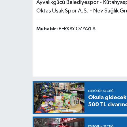
Ayvalıkgücü Belediyespor - Kütahyas
Oktaş Uşak Spor A.Ş. - Nev Sağlık Gr
Muhabir:
BERKAY ÖZYAYLA
EDITÖRÜN SEÇTIĞI
Okula gidecek ö
500 TL civarın
EDITÖRÜN SEÇTIĞI