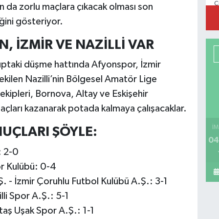
C
mın da zorlu maçlara çıkacak olması son
ini gösteriyor.
 İZMİR VE NAZİLLİ VAR
ptaki düşme hattında Afyonspor, İzmir
ekilen Nazilli’nin Bölgesel Amatör Lige
ekipleri, Bornova, Altay ve Eskişehir
açları kazanarak potada kalmaya çalışacaklar.
İM
NUÇLARI ŞÖYLE:
04
: 2-0
r Kulübü: 0-4
Ş. - İzmir Çoruhlu Futbol Kulübü A.Ş.: 3-1
li Spor A.Ş.: 5-1
aş Uşak Spor A.Ş.: 1-1