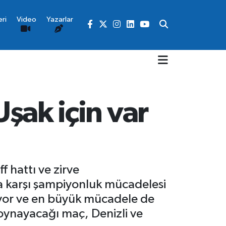
ri
Video
Yazarlar
Uşak için var
 hattı ve zirve
ya karşı şampiyonluk mücadelesi
pıyor ve en büyük mücadele de
 oynayacağı maç, Denizli ve