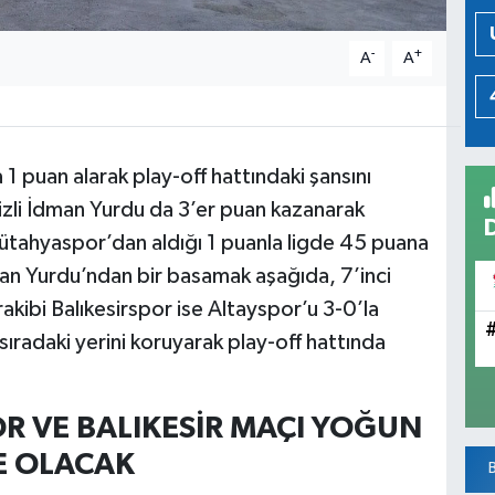
-
+
A
A
 puan alarak play-off hattındaki şansını
nizli İdman Yurdu da 3’er puan kazanarak
Kütahyaspor’dan aldığı 1 puanla ligde 45 puana
dman Yurdu’ndan bir basamak aşağıda, 7’inci
rakibi Balıkesirspor ise Altayspor’u 3-0’la
sıradaki yerini koruyarak play-off hattında
R VE BALIKESİR MAÇI YOĞUN
E OLACAK