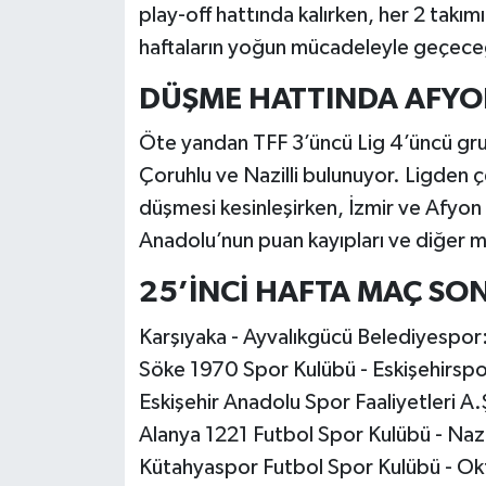
play-off hattında kalırken, her 2 takı
haftaların yoğun mücadeleyle geçeceğ
DÜŞME HATTINDA AFYON,
Öte yandan TFF 3’üncü Lig 4’üncü gru
Çoruhlu ve Nazilli bulunuyor. Ligden ç
düşmesi kesinleşirken, İzmir ve Afyon 
Anadolu’nun puan kayıpları ve diğer m
25’İNCİ HAFTA MAÇ SO
Karşıyaka - Ayvalıkgücü Belediyespor
Söke 1970 Spor Kulübü - Eskişehirspo
Eskişehir Anadolu Spor Faaliyetleri A.
Alanya 1221 Futbol Spor Kulübü - Nazil
Kütahyaspor Futbol Spor Kulübü - Okt