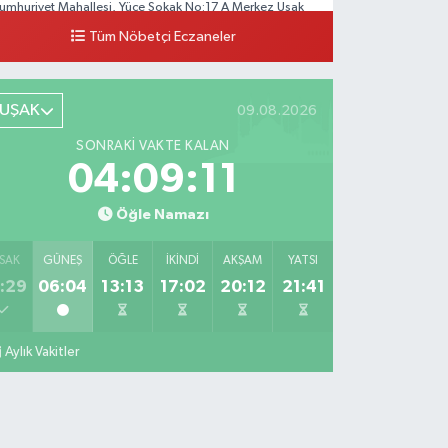
umhuriyet Mahallesi, Yüce Sokak No:17 A Merkez Uşak
Tüm Nöbetçi Eczaneler
0 (276) 224 55 65
Yol Tarifi Al
UŞAK
09.08.2026
SONRAKI VAKTE KALAN
04:09:10
Öğle Namazı
SAK
GÜNEŞ
ÖĞLE
İKINDI
AKŞAM
YATSI
:29
06:04
13:13
17:02
20:12
21:41
Aylık Vakitler