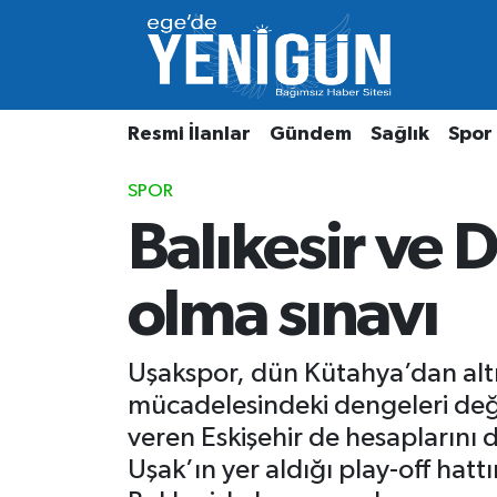
Resmi İlanlar
Beyoğlu Nöbetçi Eczaneler
Resmi İlanlar
Gündem
Sağlık
Spor
Gündem
Beyoğlu Hava Durumu
SPOR
Sağlık
Beyoğlu Trafik Yoğunluk Haritası
Balıkesir ve D
Spor
Süper Lig Puan Durumu ve Fikstür
olma sınavı
Özel Haber
Tüm Manşetler
Son Dakika Haberleri
Uşakspor, dün Kütahya’dan altın
mücadelesindeki dengeleri deği
Haber Arşivi
veren Eskişehir de hesaplarını
Uşak’ın yer aldığı play-off hat