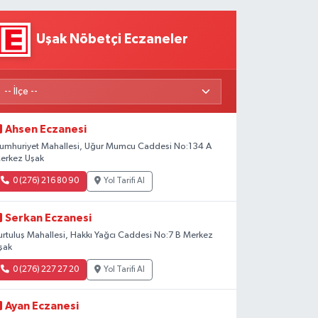
Uşak Nöbetçi Eczaneler
Ahsen Eczanesi
umhuriyet Mahallesi, Uğur Mumcu Caddesi No:134 A
erkez Uşak
0 (276) 216 80 90
Yol Tarifi Al
Serkan Eczanesi
urtuluş Mahallesi, Hakkı Yağcı Caddesi No:7 B Merkez
şak
0 (276) 227 27 20
Yol Tarifi Al
Ayan Eczanesi