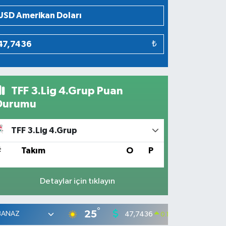
₺
TFF 3.Lig 4.Grup Puan
Durumu
TFF 3.Lig 4.Grup
#
Takım
O
P
Detaylar için tıklayın
°
25
47,7436
55,25
0.18
%