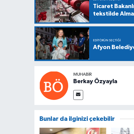
Ticaret Bakanl
tekstilde Alma
EDITÖRÜN SEÇTIĞI
Afyon Belediy
MUHABIR
Berkay Özyayla
Bunlar da ilginizi çekebilir