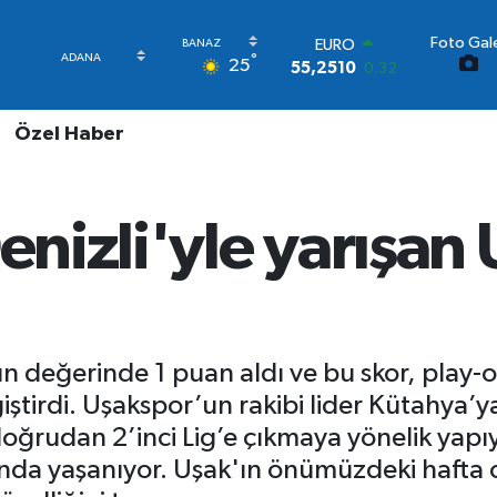
Foto Gale
STERLİN
°
25
64,4811
0.38
GRAM ALTIN
6660.55
0
Özel Haber
BİST100
13.779
-14
BITCOIN
64.840,97
-0.15
enizli'yle yarışan 
DOLAR
47,7436
0.18
EURO
55,2510
0.32
 değerinde 1 puan aldı ve bu skor, play-off
ştirdi. Uşakspor’un rakibi lider Kütahya’
 doğrudan 2’inci Lig’e çıkmaya yönelik ya
tında yaşanıyor. Uşak'ın önümüzdeki hafta