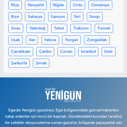
Muş
Nevşehir
Niğde
Ordu
Osmaniye
Rize
Sakarya
Samsun
Siirt
Sinop
Sivas
Tekirdağ
Tokat
Trabzon
Tunceli
Uşak
Van
Yalova
Yozgat
Zonguldak
Çanakkale
Çankırı
Çorum
İstanbul
İzmir
Şanlıurfa
Şırnak
Egede Yenigün gazetesi, Ege bölgesindeki güncel haberleri
takip edenler için öncü bir kaynak. Gündemdeki konuları tarafsız
bir şekilde okuyucularına sunan gazete, bölgede yaşayanlar için