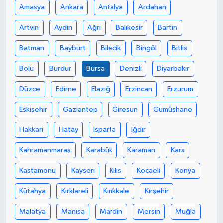
Amasya
Ankara
Antalya
Ardahan
Artvin
Aydın
Ağrı
Balıkesir
Bartın
Batman
Bayburt
Bilecik
Bingöl
Bitlis
Bolu
Burdur
Bursa
Denizli
Diyarbakır
Düzce
Edirne
Elazığ
Erzincan
Erzurum
Eskişehir
Gaziantep
Giresun
Gümüşhane
Hakkari
Hatay
Isparta
Iğdır
Kahramanmaraş
Karabük
Karaman
Kars
Kastamonu
Kayseri
Kilis
Kocaeli
Konya
Kütahya
Kırklareli
Kırıkkale
Kırşehir
Malatya
Manisa
Mardin
Mersin
Muğla