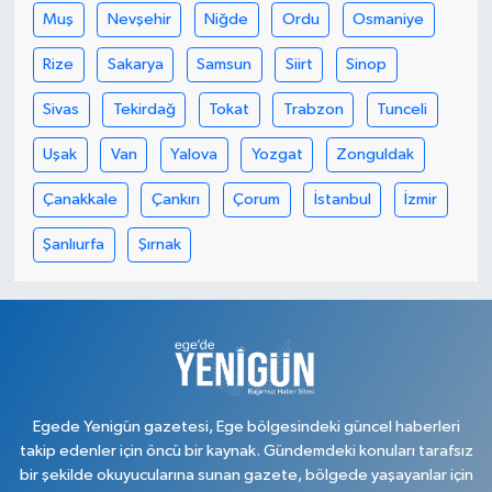
Muş
Nevşehir
Niğde
Ordu
Osmaniye
Rize
Sakarya
Samsun
Siirt
Sinop
Sivas
Tekirdağ
Tokat
Trabzon
Tunceli
Uşak
Van
Yalova
Yozgat
Zonguldak
Çanakkale
Çankırı
Çorum
İstanbul
İzmir
Şanlıurfa
Şırnak
Egede Yenigün gazetesi, Ege bölgesindeki güncel haberleri
takip edenler için öncü bir kaynak. Gündemdeki konuları tarafsız
bir şekilde okuyucularına sunan gazete, bölgede yaşayanlar için