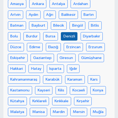
Amasya
Ankara
Antalya
Ardahan
Artvin
Aydın
Ağrı
Balıkesir
Bartın
Batman
Bayburt
Bilecik
Bingöl
Bitlis
Bolu
Burdur
Bursa
Denizli
Diyarbakır
Düzce
Edirne
Elazığ
Erzincan
Erzurum
Eskişehir
Gaziantep
Giresun
Gümüşhane
Hakkari
Hatay
Isparta
Iğdır
Kahramanmaraş
Karabük
Karaman
Kars
Kastamonu
Kayseri
Kilis
Kocaeli
Konya
Kütahya
Kırklareli
Kırıkkale
Kırşehir
Malatya
Manisa
Mardin
Mersin
Muğla