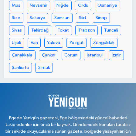
Muş
Nevşehir
Niğde
Ordu
Osmaniye
Rize
Sakarya
Samsun
Siirt
Sinop
Sivas
Tekirdağ
Tokat
Trabzon
Tunceli
Uşak
Van
Yalova
Yozgat
Zonguldak
Çanakkale
Çankırı
Çorum
İstanbul
İzmir
Şanlıurfa
Şırnak
Egede Yenigün gazetesi, Ege bölgesindeki güncel haberleri
takip edenler için öncü bir kaynak. Gündemdeki konuları tarafsız
bir şekilde okuyucularına sunan gazete, bölgede yaşayanlar için