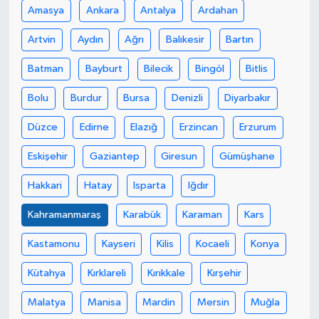
Amasya
Ankara
Antalya
Ardahan
Artvin
Aydın
Ağrı
Balıkesir
Bartın
Batman
Bayburt
Bilecik
Bingöl
Bitlis
Bolu
Burdur
Bursa
Denizli
Diyarbakır
Düzce
Edirne
Elazığ
Erzincan
Erzurum
Eskişehir
Gaziantep
Giresun
Gümüşhane
Hakkari
Hatay
Isparta
Iğdır
Kahramanmaraş
Karabük
Karaman
Kars
Kastamonu
Kayseri
Kilis
Kocaeli
Konya
Kütahya
Kırklareli
Kırıkkale
Kırşehir
Malatya
Manisa
Mardin
Mersin
Muğla