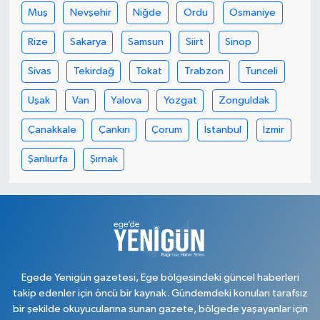
Muş
Nevşehir
Niğde
Ordu
Osmaniye
Rize
Sakarya
Samsun
Siirt
Sinop
Sivas
Tekirdağ
Tokat
Trabzon
Tunceli
Uşak
Van
Yalova
Yozgat
Zonguldak
Çanakkale
Çankırı
Çorum
İstanbul
İzmir
Şanlıurfa
Şırnak
Egede Yenigün gazetesi, Ege bölgesindeki güncel haberleri
takip edenler için öncü bir kaynak. Gündemdeki konuları tarafsız
bir şekilde okuyucularına sunan gazete, bölgede yaşayanlar için