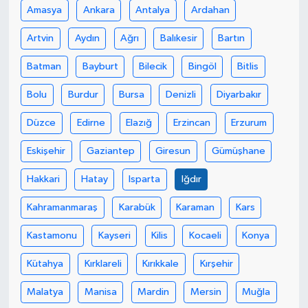
Amasya
Ankara
Antalya
Ardahan
Artvin
Aydın
Ağrı
Balıkesir
Bartın
Batman
Bayburt
Bilecik
Bingöl
Bitlis
Bolu
Burdur
Bursa
Denizli
Diyarbakır
Düzce
Edirne
Elazığ
Erzincan
Erzurum
Eskişehir
Gaziantep
Giresun
Gümüşhane
Hakkari
Hatay
Isparta
Iğdır
Kahramanmaraş
Karabük
Karaman
Kars
Kastamonu
Kayseri
Kilis
Kocaeli
Konya
Kütahya
Kırklareli
Kırıkkale
Kırşehir
Malatya
Manisa
Mardin
Mersin
Muğla