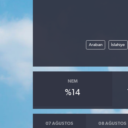
Araban
İslahiye
NEM
%14
07 AĞUSTOS
08 AĞUSTOS