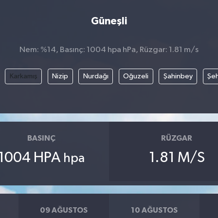
Güneşli
Nem: %14, Basınç: 1004 hpa hPa, Rüzgar: 1.81 m/s
Karkamış
Nizip
Nurdağı
Oğuzeli
Şahinbey
Şeh
BASINÇ
RÜZGAR
1004 HPA
1.81 M/S
hpa
09 AĞUSTOS
10 AĞUSTOS