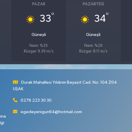
PAZAR
PAZARTESI
°
°
33
34
Güneşli
Güneşli
Nem: %35
Nem: %29
Rüzgar: 9.39 m/s
Rüzgar: 8.11 m/s
Durak Mahallesi Yıldırım Beyazıt Cad. No: 104 Z04
UŞAK
0276 223 30 30
egedeyenigun64@hotmail.com
rına
lgi