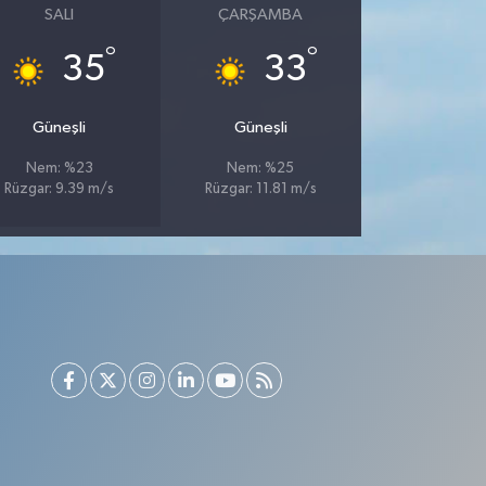
SALI
ÇARŞAMBA
°
°
35
33
Güneşli
Güneşli
Nem: %23
Nem: %25
Rüzgar: 9.39 m/s
Rüzgar: 11.81 m/s