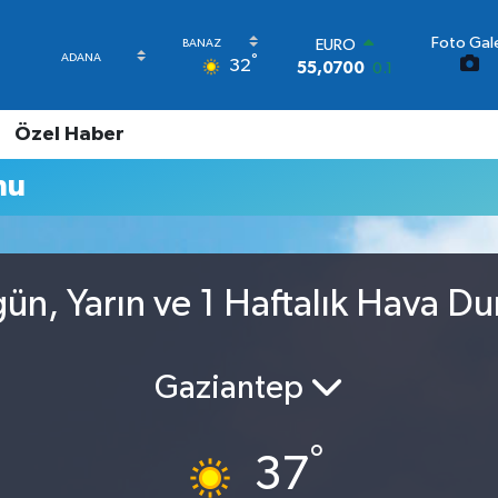
EURO
55,0700
0.1
Foto Gale
STERLİN
°
32
64,2438
0.21
GRAM ALTIN
6518.23
0.39
Özel Haber
BİST100
13.703
0
mu
BITCOIN
64.602,05
0.69
DOLAR
47,5986
0.06
ün, Yarın ve 1 Haftalık Hava D
Gaziantep
°
37