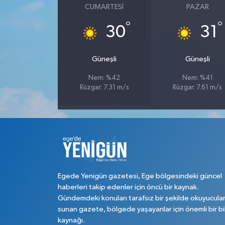
CUMARTESI
PAZAR
°
°
30
31
Güneşli
Güneşli
Nem: %42
Nem: %41
Rüzgar: 7.31 m/s
Rüzgar: 7.61 m/s
Egede Yenigün gazetesi, Ege bölgesindeki güncel
haberleri takip edenler için öncü bir kaynak.
Gündemdeki konuları tarafsız bir şekilde okuyucula
sunan gazete, bölgede yaşayanlar için önemli bir bi
kaynağı.