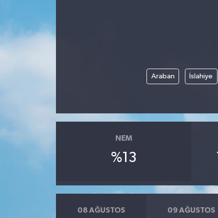
Araban
İslahiye
NEM
%13
08 AĞUSTOS
09 AĞUSTOS