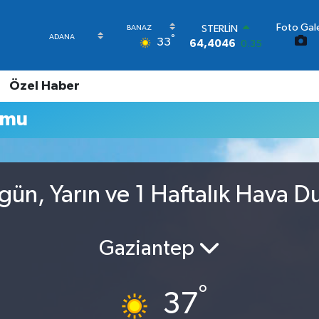
Foto Gale
STERLİN
°
33
64,4046
0.35
GRAM ALTIN
6618.49
2.12
Özel Haber
BİST100
13.773
-19
umu
BITCOIN
65.130,04
1.2
DOLAR
47,7106
0.17
EURO
gün, Yarın ve 1 Haftalık Hava 
55,1652
0.27
Gaziantep
°
37