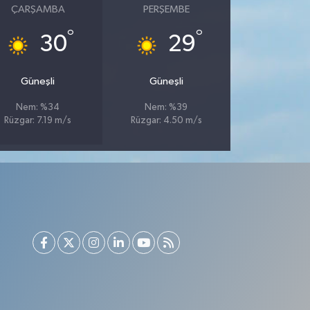
ÇARŞAMBA
PERŞEMBE
°
°
30
29
Güneşli
Güneşli
Nem: %34
Nem: %39
Rüzgar: 7.19 m/s
Rüzgar: 4.50 m/s