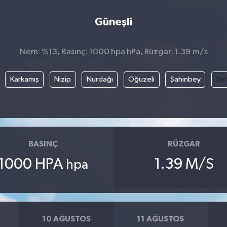
Güneşli
Nem: %13, Basınç: 1000 hpa hPa, Rüzgar: 1.39 m/s
Karkamış
Nizip
Nurdağı
Oğuzeli
Şahinbey
Şeh
BASINÇ
RÜZGAR
1000 HPA
1.39 M/S
hpa
10 AĞUSTOS
11 AĞUSTOS