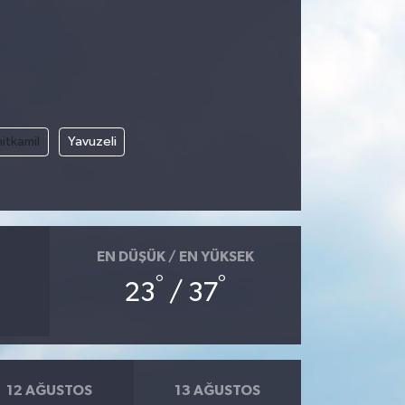
itkamil
Yavuzeli
EN DÜŞÜK / EN YÜKSEK
°
°
23
/ 37
12 AĞUSTOS
13 AĞUSTOS