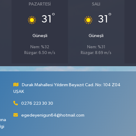
PAZARTESI
SALI
°
°
31
31
Güneşli
Güneşli
Nem: %32
Nem: %31
Rüzgar: 6.50 m/s
Rüzgar: 8.69 m/s
Durak Mahallesi Yıldırım Beyazıt Cad. No: 104 Z04
UŞAK
0276 223 30 30
egedeyenigun64@hotmail.com
rına
lgi