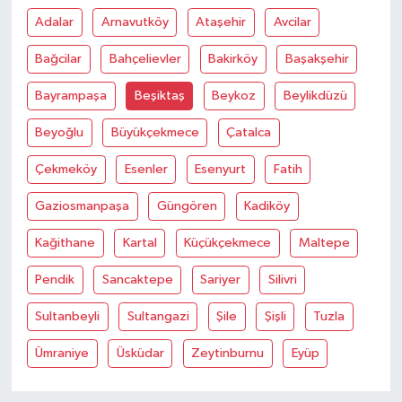
Adalar
Arnavutköy
Ataşehir
Avcilar
Bağcilar
Bahçelievler
Bakirköy
Başakşehir
Bayrampaşa
Beşiktaş
Beykoz
Beylikdüzü
Beyoğlu
Büyükçekmece
Çatalca
Çekmeköy
Esenler
Esenyurt
Fatih
Gaziosmanpaşa
Güngören
Kadiköy
Kağithane
Kartal
Küçükçekmece
Maltepe
Pendik
Sancaktepe
Sariyer
Silivri
Sultanbeyli
Sultangazi
Şile
Şişli
Tuzla
Ümraniye
Üsküdar
Zeytinburnu
Eyüp