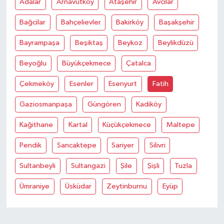
Adalar
Arnavutköy
Ataşehir
Avcilar
Bağcilar
Bahçelievler
Bakirköy
Başakşehir
Bayrampaşa
Beşiktaş
Beykoz
Beylikdüzü
Beyoğlu
Büyükçekmece
Çatalca
Çekmeköy
Esenler
Esenyurt
Fatih
Gaziosmanpaşa
Güngören
Kadiköy
Kağithane
Kartal
Küçükçekmece
Maltepe
Pendik
Sancaktepe
Sariyer
Silivri
Sultanbeyli
Sultangazi
Şile
Şişli
Tuzla
Ümraniye
Üsküdar
Zeytinburnu
Eyüp