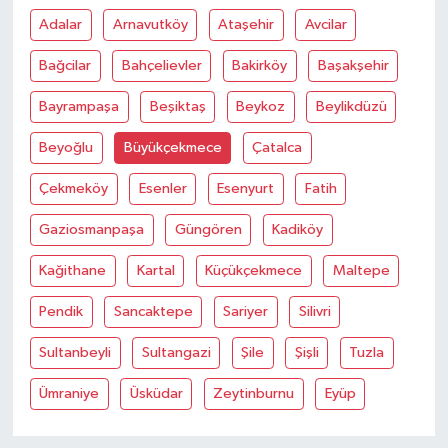
Adalar
Arnavutköy
Ataşehir
Avcilar
Bağcilar
Bahçelievler
Bakirköy
Başakşehir
Bayrampaşa
Beşiktaş
Beykoz
Beylikdüzü
Beyoğlu
Büyükçekmece
Çatalca
Çekmeköy
Esenler
Esenyurt
Fatih
Gaziosmanpaşa
Güngören
Kadiköy
Kağithane
Kartal
Küçükçekmece
Maltepe
Pendik
Sancaktepe
Sariyer
Silivri
Sultanbeyli
Sultangazi
Şile
Şişli
Tuzla
Ümraniye
Üsküdar
Zeytinburnu
Eyüp