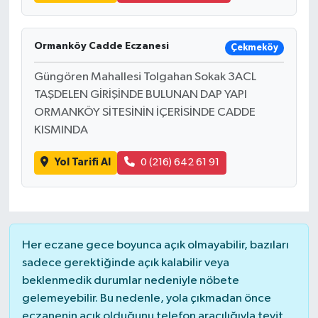
Ormanköy Cadde Eczanesi
Çekmeköy
Güngören Mahallesi Tolgahan Sokak 3ACL
TAŞDELEN GİRİŞİNDE BULUNAN DAP YAPI
ORMANKÖY SİTESİNİN İÇERİSİNDE CADDE
KISMINDA
Yol Tarifi Al
0 (216) 642 61 91
Her eczane gece boyunca açık olmayabilir, bazıları
sadece gerektiğinde açık kalabilir veya
beklenmedik durumlar nedeniyle nöbete
gelemeyebilir. Bu nedenle, yola çıkmadan önce
eczanenin açık olduğunu telefon aracılığıyla teyit