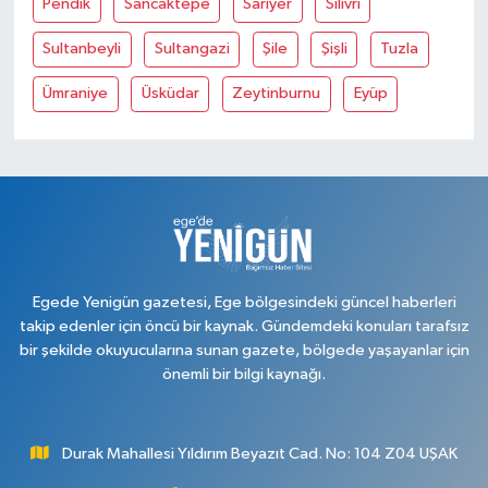
Pendik
Sancaktepe
Sariyer
Silivri
Sultanbeyli
Sultangazi
Şile
Şişli
Tuzla
Ümraniye
Üsküdar
Zeytinburnu
Eyüp
Egede Yenigün gazetesi, Ege bölgesindeki güncel haberleri
takip edenler için öncü bir kaynak. Gündemdeki konuları tarafsız
bir şekilde okuyucularına sunan gazete, bölgede yaşayanlar için
önemli bir bilgi kaynağı.
Durak Mahallesi Yıldırım Beyazıt Cad. No: 104 Z04 UŞAK