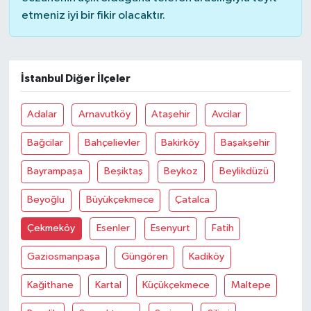
etmeniz iyi bir fikir olacaktır.
İstanbul Diğer İlçeler
Adalar
Arnavutköy
Ataşehir
Avcilar
Bağcilar
Bahçelievler
Bakirköy
Başakşehir
Bayrampaşa
Beşiktaş
Beykoz
Beylikdüzü
Beyoğlu
Büyükçekmece
Çatalca
Çekmeköy
Esenler
Esenyurt
Fatih
Gaziosmanpaşa
Güngören
Kadiköy
Kağithane
Kartal
Küçükçekmece
Maltepe