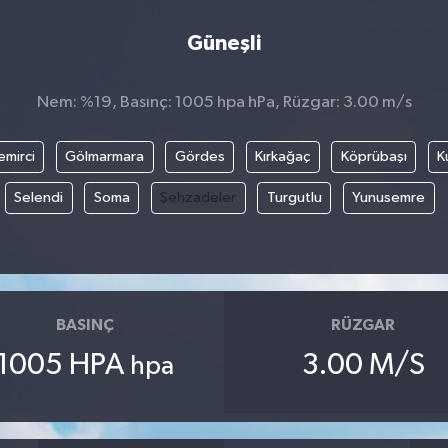
Güneşli
Nem: %19, Basınç: 1005 hpa hPa, Rüzgar: 3.00 m/s
emirci
Gölmarmara
Gördes
Kırkağaç
Köprübaşı
K
Selendi
Soma
Şehzadeler
Turgutlu
Yunusemre
BASINÇ
RÜZGAR
1005 HPA
3.00 M/S
hpa