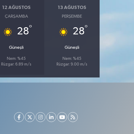
12 AĞUSTOS
13 AĞUSTOS
ÇARŞAMBA
PERŞEMBE
°
°
28
28
Güneşli
Güneşli
Nem: %45
Nem: %45
Rüzgar: 6.89 m/s
Rüzgar: 9.00 m/s