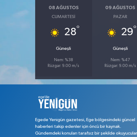
08 AĞUSTOS
09 AĞUSTOS
CUMARTESI
PAZAR
°
°
28
29
Güneşli
Güneşli
Nem: %38
Nem: %47
Rüzgar: 9.00 m/s
Rüzgar: 9.00 m/s
Egede Yenigün gazetesi, Ege bölgesindeki güncel
haberleri takip edenler için öncü bir kaynak.
Gündemdeki konuları tarafsız bir şekilde okuyucula