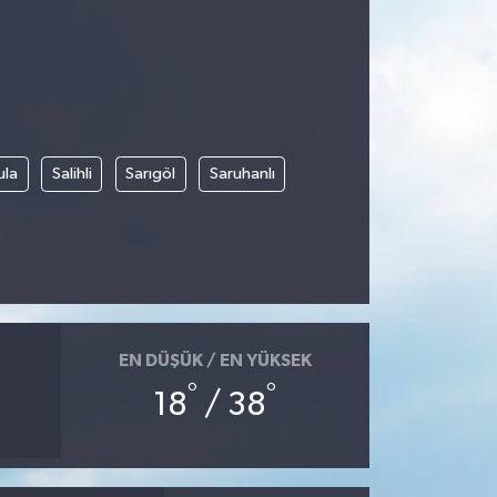
ula
Salihli
Sarıgöl
Saruhanlı
EN DÜŞÜK / EN YÜKSEK
°
°
18
/ 38