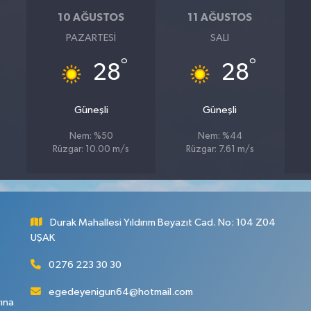
10 AĞUSTOS
11 AĞUSTOS
PAZARTESI
SALI
°
°
28
28
Güneşli
Güneşli
Nem: %50
Nem: %44
Rüzgar: 10.00 m/s
Rüzgar: 7.61 m/s
Durak Mahallesi Yıldırım Beyazıt Cad. No: 104 Z04
UŞAK
0276 223 30 30
egedeyenigun64@hotmail.com
rına