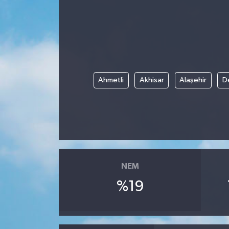
Ahmetli
Akhisar
Alaşehir
D
NEM
%19