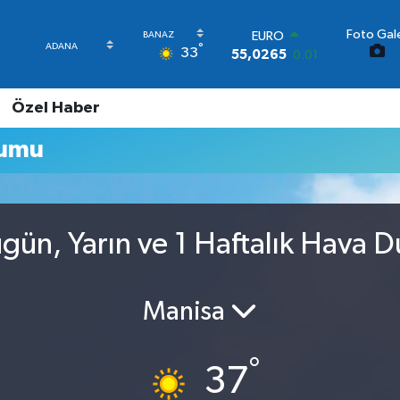
EURO
Foto Gale
55,0265
0.01
°
33
STERLİN
64,1897
0.02
GRAM ALTIN
Özel Haber
6618.49
2.12
BİST100
rumu
13.887
64
BITCOIN
64.360,53
-0.76
DOLAR
47,7069
0.17
gün, Yarın ve 1 Haftalık Hava 
Manisa
°
37