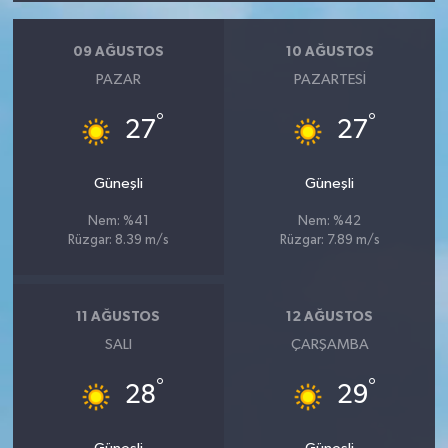
09 AĞUSTOS
10 AĞUSTOS
PAZAR
PAZARTESI
°
°
27
27
Güneşli
Güneşli
Nem: %41
Nem: %42
Rüzgar: 8.39 m/s
Rüzgar: 7.89 m/s
11 AĞUSTOS
12 AĞUSTOS
SALI
ÇARŞAMBA
°
°
28
29