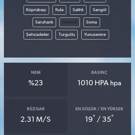
Köprübaşı
Kula
Salihli
Sarıgöl
Saruhanlı
Selendi
Soma
Şehzadeler
Turgutlu
Yunusemre
NEM
BASINÇ
%23
1010 HPA
hpa
RÜZGAR
EN DÜŞÜK / EN YÜKSEK
°
°
2.31 M/S
19
/ 35