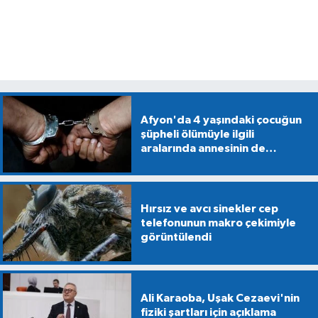
Afyon'da 4 yaşındaki çocuğun
şüpheli ölümüyle ilgili
aralarında annesinin de
bulunduğu 5 kişiye gözaltı
Hırsız ve avcı sinekler cep
telefonunun makro çekimiyle
görüntülendi
Ali Karaoba, Uşak Cezaevi'nin
fiziki şartları için açıklama