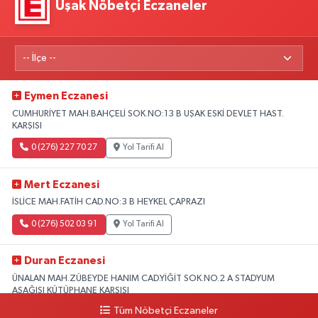
Uşak Nöbetçi Eczaneler
Eymen Eczanesi
CUMHURİYET MAH.BAHÇELİ SOK.NO:13 B UŞAK ESKİ DEVLET HAST.
KARŞISI
0 (276) 227 70 27
Yol Tarifi Al
Mert Eczanesi
İSLİCE MAH.FATİH CAD.NO:3 B HEYKEL ÇAPRAZI
0 (276) 502 03 91
Yol Tarifi Al
Duran Eczanesi
ÜNALAN MAH.ZÜBEYDE HANIM CAD.YİĞİT SOK.NO.2 A STADYUM
AŞAĞISI KÜTÜPHANE KARŞISI
Tüm Nöbetçi Eczaneler
0 (276) 224 51 77
Yol Tarifi Al