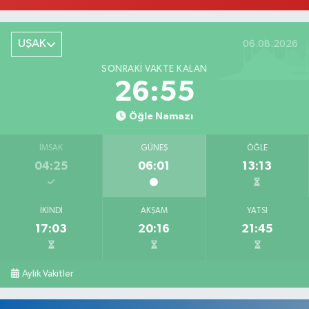
UŞAK
06.08.2026
SONRAKI VAKTE KALAN
26:54
Öğle Namazı
İMSAK
GÜNEŞ
ÖĞLE
04:25
06:01
13:13
İKINDI
AKŞAM
YATSI
17:03
20:16
21:45
Aylık Vakitler