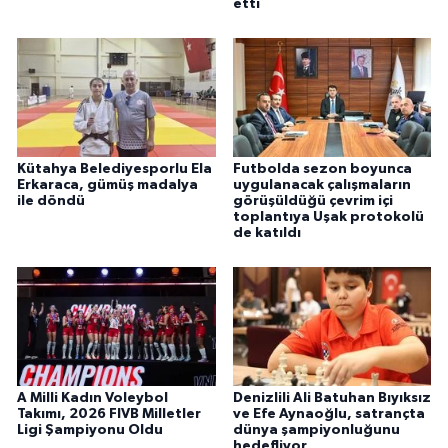
etti
Kütahya Belediyesporlu Ela
Futbolda sezon boyunca
Erkaraca, gümüş madalya
uygulanacak çalışmaların
ile döndü
görüşüldüğü çevrim içi
toplantıya Uşak protokolü
de katıldı
A Milli Kadın Voleybol
Denizlili Ali Batuhan Bıyıksız
Takımı, 2026 FIVB Milletler
ve Efe Aynaoğlu, satrançta
Ligi Şampiyonu Oldu
dünya şampiyonluğunu
hedefliyor