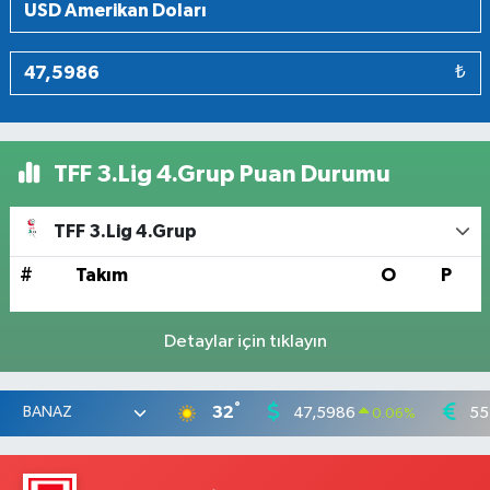
₺
TFF 3.Lig 4.Grup Puan Durumu
TFF 3.Lig 4.Grup
#
Takım
O
P
Detaylar için tıklayın
°
32
47,5986
55
0.06
%