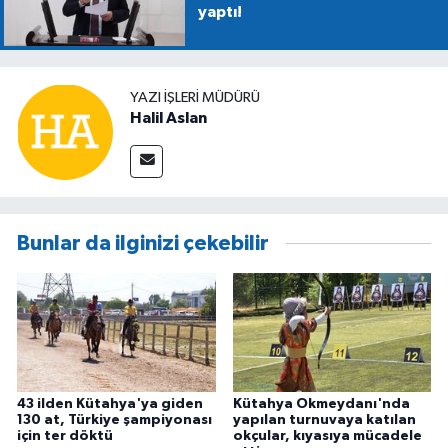
yaptı!
YAZI İŞLERİ MÜDÜRÜ
Halil Aslan
Bunlar da ilginizi çekebilir
43 ilden Kütahya'ya giden
Kütahya Okmeydanı'nda
130 at, Türkiye şampiyonası
yapılan turnuvaya katılan
için ter döktü
okçular, kıyasıya mücadele