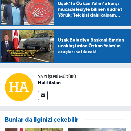
Uşak'ta Özkan Yalım'a karşı
mücadelesiyle bilinen Kudret
Yörük; Tek kişi dahi kalsam
CHP'den kopmayacağım!
Uşak Belediye Başkanlığından
uzaklaştırılan Özkan Yalım'ın
araçları satılacak!
YAZI İŞLERİ MÜDÜRÜ
Halil Aslan
Bunlar da ilginizi çekebilir