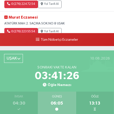
0 (276) 224 72 54
Yol Tarifi Al
Murat Eczanesi
ATATÜRK MAH.2. SAÇMA SOK.NO:8 UŞAK
0 (276) 223 55 54
Yol Tarifi Al
Tüm Nöbetçi Eczaneler
UŞAK
10.08.2026
SONRAKI VAKTE KALAN
03:41:25
Öğle Namazı
İMSAK
GÜNEŞ
ÖĞLE
04:30
06:05
13:13