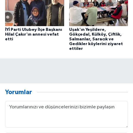
İYİ Parti Ulubey İlçe Başkanı
Uşak'ın Yeşildere,
Hilal Çakır'ın annesi vefat
Gökçedal, Külköy, Çiftlik,
etti
Salmanlar, Saracık ve
Gedikler köylerini ziyaret
ettiler
Yorumlar