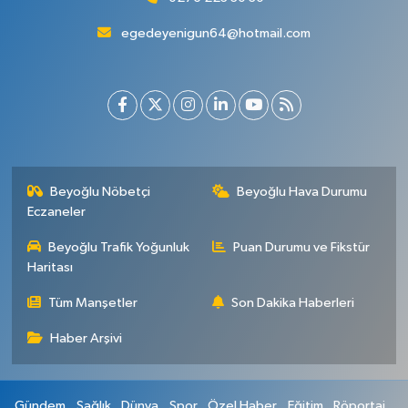
egedeyenigun64@hotmail.com
Beyoğlu Nöbetçi
Beyoğlu Hava Durumu
Eczaneler
Beyoğlu Trafik Yoğunluk
Puan Durumu ve Fikstür
Haritası
Tüm Manşetler
Son Dakika Haberleri
Haber Arşivi
Gündem
Sağlık
Dünya
Spor
Özel Haber
Eğitim
Röportaj