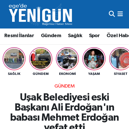
Resmi İlanlar
Beyoğlu Nöbetçi Eczaneler
Resmi İlanlar
Gündem
Sağlık
Spor
Özel Hab
Gündem
Beyoğlu Hava Durumu
Sağlık
Beyoğlu Trafik Yoğunluk Haritası
Spor
Süper Lig Puan Durumu ve Fikstür
SAĞLIK
GÜNDEM
EKONOMI
YAŞAM
SIYASET
Özel Haber
Tüm Manşetler
GÜNDEM
Uşak Belediyesi eski
Son Dakika Haberleri
Başkanı Ali Erdoğan'ın
Haber Arşivi
babası Mehmet Erdoğan
vefat etti