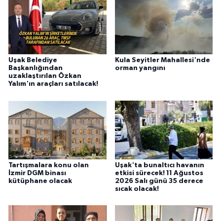
Uşak Belediye
Kula Seyitler Mahallesi'nde
Başkanlığından
orman yangını
uzaklaştırılan Özkan
Yalım'ın araçları satılacak!
Tartışmalara konu olan
Uşak'ta bunaltıcı havanın
İzmir DGM binası
etkisi sürecek! 11 Ağustos
kütüphane olacak
2026 Salı günü 35 derece
sıcak olacak!