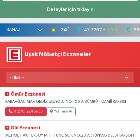
Detaylar için tıklayın
°
24
47,7267
55
0.01
%
Uşak Nöbetçi Eczaneler
Ömür Eczanesi
KARAAĞAÇ MAH.GEDİZ ULUYOLU NO:106 A ZÜMRÜT CAMİİ KARŞISI
0 (276) 224 66 55
Yol Tarifi Al
Gül Eczanesi
MEHMET AKİF ERSOY MH.1.TUNÇ SOK.NO:20 A (TÜPRAG LİSESİ KARŞISI )