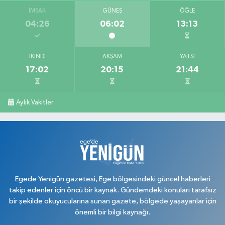
İMSAK
GÜNEŞ
ÖĞLE
Serap Eczanesi
04:26
06:02
13:13
Atatürk Mahallesi, 2. Saçma Sokak No:5 Merkez Uşak
0 (276) 231 00 34
Yol Tarifi Al
İKINDI
AKŞAM
YATSI
17:02
20:15
21:44
Ege Hayat Eczanesi
Mehmet Akif Ersoy Mahallesi, Şehit İsmail Çetin Sokak No:45 Merkez
Uşak
Aylık Vakitler
0 (276) 999 19 59
Yol Tarifi Al
Egede Yenigün gazetesi, Ege bölgesindeki güncel haberleri
takip edenler için öncü bir kaynak. Gündemdeki konuları tarafsız
bir şekilde okuyucularına sunan gazete, bölgede yaşayanlar için
önemli bir bilgi kaynağı.