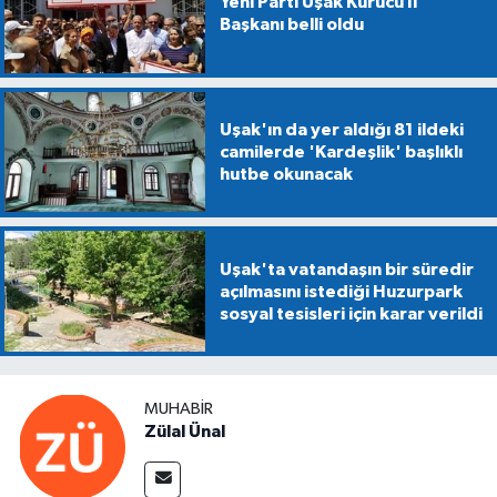
Yeni Parti Uşak Kurucu İl
Başkanı belli oldu
Uşak'ın da yer aldığı 81 ildeki
camilerde 'Kardeşlik' başlıklı
hutbe okunacak
Uşak'ta vatandaşın bir süredir
açılmasını istediği Huzurpark
sosyal tesisleri için karar verildi
MUHABIR
Zülal Ünal