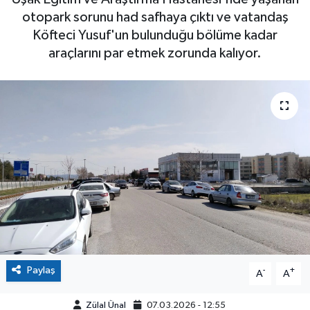
otopark sorunu had safhaya çıktı ve vatandaş
Köfteci Yusuf'un bulunduğu bölüme kadar
araçlarını par etmek zorunda kalıyor.
Paylaş
-
+
A
A
Zülal Ünal
07.03.2026 - 12:55