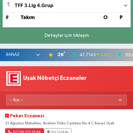
TFF 3.Lig 4.Grup
#
Takım
O
P
Detaylar için tıklayın
°
28
47,7143
55,
0.16
%
Uşak Nöbetçi Eczaneler
Peker Eczanesi
31 Ağustos Mahallesi, İbrahim Yıldız Caddesi No:4 C Banaz Uşak
0 (276) 315 35 64
Yol Tarifi Al