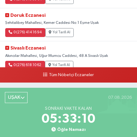
Doruk Eczanesi
Şehitalibey Mahallesi, Kemer Caddesi No:1 Eşme Uşak
0 (276) 414 16 94
Yol Tarifi Al
Sivaslı Eczanesi
Akıncılar Mahallesi, Uğur Mumcu Caddesi, 48 A Sivaslı Uşak
0 (276) 618 10 62
Yol Tarifi Al
Tüm Nöbetçi Eczaneler
Sağlık Eczanesi
Camikebir Mahallesi, Hürriyet Caddesi No:51 A Ulubey Uşak
UŞAK
07.08.2026
0 (276) 716 14 02
Yol Tarifi Al
SONRAKI VAKTE KALAN
Barış Eczanesi
05:33:09
Konak Mahallesi, İnönü Caddesi, No:2 Karahallı Uşak
Öğle Namazı
0 (276) 517 17 70
Yol Tarifi Al