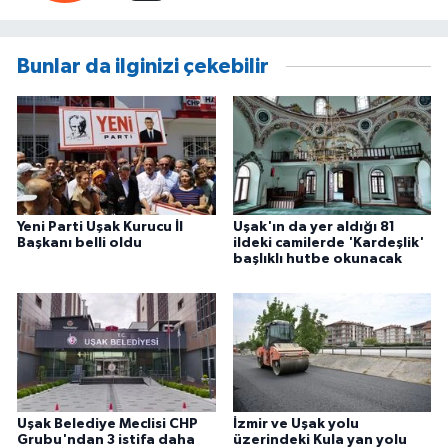
Bunlar da ilginizi çekebilir
Yeni Parti Uşak Kurucu İl
Uşak'ın da yer aldığı 81
Başkanı belli oldu
ildeki camilerde 'Kardeşlik'
başlıklı hutbe okunacak
Uşak Belediye Meclisi CHP
İzmir ve Uşak yolu
Grubu'ndan 3 istifa daha
üzerindeki Kula yan yolu