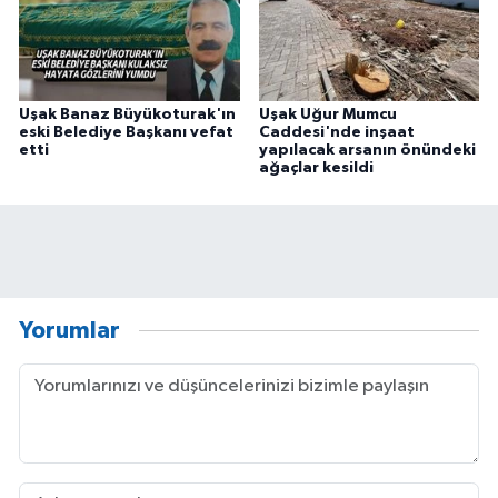
Uşak Banaz Büyükoturak'ın
Uşak Uğur Mumcu
eski Belediye Başkanı vefat
Caddesi'nde inşaat
etti
yapılacak arsanın önündeki
ağaçlar kesildi
Yorumlar