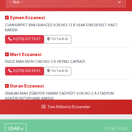
Eymen Eczanesi
CUMHURİYET MAH.BAHÇELİ SOK.NO:13 B UŞAK ESKİ DEVLET HAST.
KARŞISI
0 (276) 227 70 27
Yol Tarifi Al
Mert Eczanesi
İSLİCE MAH.FATİH CAD.NO:3 B HEYKEL ÇAPRAZI
0 (276) 502 03 91
Yol Tarifi Al
Duran Eczanesi
ÜNALAN MAH.ZÜBEYDE HANIM CAD.YİĞİT SOK.NO.2 A STADYUM
AŞAĞISI KÜTÜPHANE KARŞISI
Tüm Nöbetçi Eczaneler
0 (276) 224 51 77
Yol Tarifi Al
UŞAK
07.08.2026