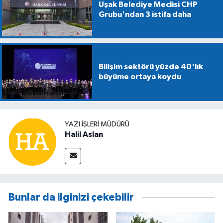
Uşak Belediye Meclisi CHP
Grubu'ndan 3 istifa daha
Bilişim sektörü yüzde 40'lık
büyüme ortaya koydu
YAZI İŞLERİ MÜDÜRÜ
Halil Aslan
Bunlar da ilginizi çekebilir