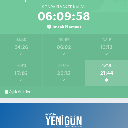
SONRAKI VAKTE KALAN
06:09:58
İmsak Namazı
İMSAK
GÜNEŞ
ÖĞLE
04:26
06:02
13:13
İKINDI
AKŞAM
YATSI
17:02
20:15
21:44
Aylık Vakitler