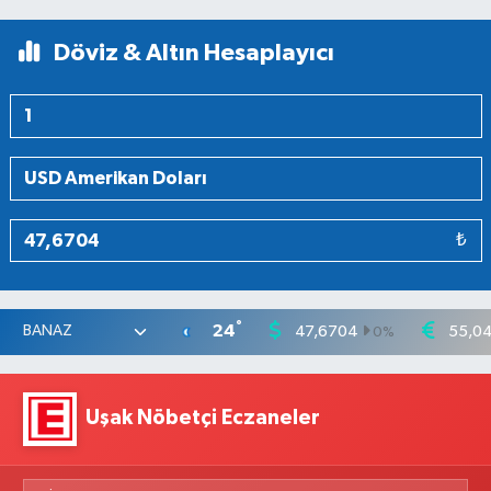
Döviz & Altın Hesaplayıcı
₺
°
24
47,6704
55,0
0
%
Uşak Nöbetçi Eczaneler