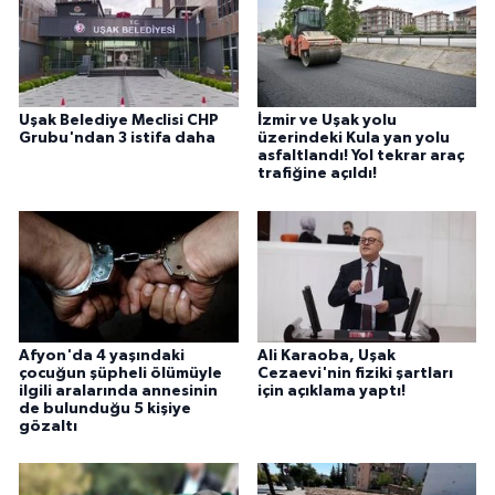
Uşak Belediye Meclisi CHP
İzmir ve Uşak yolu
Grubu'ndan 3 istifa daha
üzerindeki Kula yan yolu
asfaltlandı! Yol tekrar araç
trafiğine açıldı!
Afyon'da 4 yaşındaki
Ali Karaoba, Uşak
çocuğun şüpheli ölümüyle
Cezaevi'nin fiziki şartları
ilgili aralarında annesinin
için açıklama yaptı!
de bulunduğu 5 kişiye
gözaltı