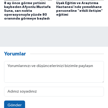
8 ay önce görme yetisini
Uşak Eğitim ve Araştırma
kaybeden Afyonlu Mustafa
Hastanesi'nde yemekhane
Suna, sarı nokta
personeline "etkili iletişim"
operasyonuyla yüzde 80
eğitimi
oranında görmeye başladı
Yorumlar
Gönder