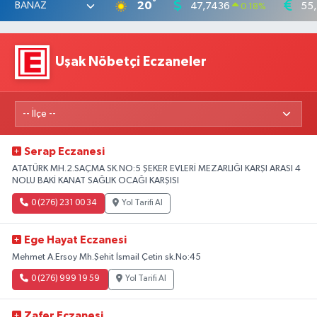
°
20
47,7436
55
0.18
%
Uşak Nöbetçi Eczaneler
Serap Eczanesi
ATATÜRK MH.2.SAÇMA SK.NO:5 ŞEKER EVLERİ MEZARLIĞI KARŞI ARASI 4
NOLU BAKİ KANAT SAĞLIK OCAĞI KARŞISI
0 (276) 231 00 34
Yol Tarifi Al
Ege Hayat Eczanesi
Mehmet A.Ersoy Mh.Şehit İsmail Çetin sk.No:45
0 (276) 999 19 59
Yol Tarifi Al
Zafer Eczanesi