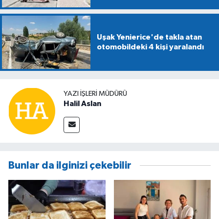
söyledi!
Uşak Yenierice'de takla atan
otomobildeki 4 kişi yaralandı
YAZI İŞLERİ MÜDÜRÜ
Halil Aslan
Bunlar da ilginizi çekebilir