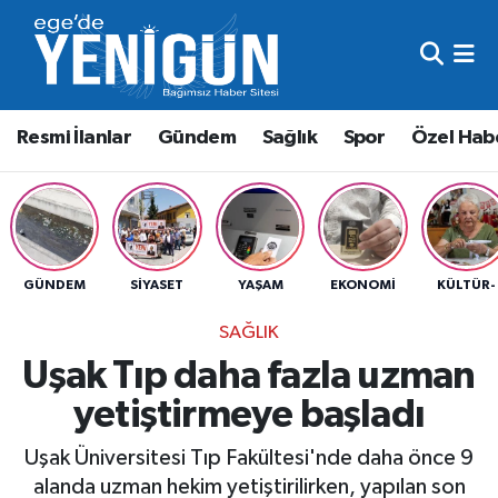
Resmi İlanlar
Beyoğlu Nöbetçi Eczaneler
Resmi İlanlar
Gündem
Sağlık
Spor
Özel Hab
Gündem
Beyoğlu Hava Durumu
Sağlık
Beyoğlu Trafik Yoğunluk Haritası
Spor
Süper Lig Puan Durumu ve Fikstür
GÜNDEM
SIYASET
YAŞAM
EKONOMI
KÜLTÜR-
Özel Haber
Tüm Manşetler
SAĞLIK
Uşak Tıp daha fazla uzman
Son Dakika Haberleri
yetiştirmeye başladı
Haber Arşivi
Uşak Üniversitesi Tıp Fakültesi'nde daha önce 9
alanda uzman hekim yetiştirilirken, yapılan son