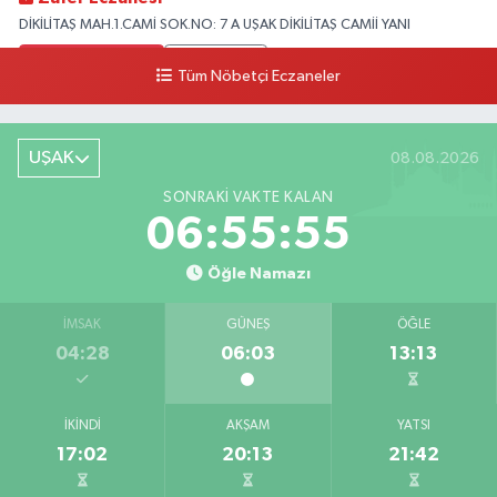
DİKİLİTAŞ MAH.1.CAMİ SOK.NO: 7 A UŞAK DİKİLİTAŞ CAMİİ YANI
0 (276) 223 12 53
Yol Tarifi Al
Tüm Nöbetçi Eczaneler
UŞAK
08.08.2026
SONRAKI VAKTE KALAN
06:55:54
Öğle Namazı
İMSAK
GÜNEŞ
ÖĞLE
04:28
06:03
13:13
İKINDI
AKŞAM
YATSI
17:02
20:13
21:42