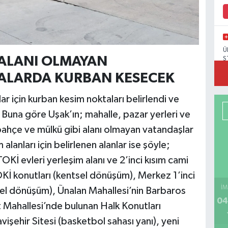
Ü
 ALANI OLMAYAN
S
ALARDA KURBAN KESECEK
 için kurban kesim noktaları belirlendi ve
dı. Buna göre Uşak’ın; mahalle, pazar yerleri ve
bahçe ve mülkü gibi alanı olmayan vatandaşlar
lanları için belirlenen alanlar ise şöyle;
İ evleri yerleşim alanı ve 2’inci kısım cami
TOKİ konutları (kentsel dönüşüm), Merkez 1’inci
İM
tsel dönüşüm), Ünalan Mahallesi’nin Barbaros
04
 Mahallesi’nde bulunan Halk Konutları
işehir Sitesi (basketbol sahası yanı), yeni