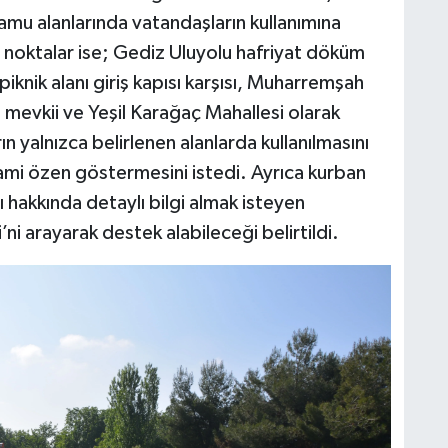
kamu alanlarında vatandaşların kullanımına
u noktalar ise; Gediz Uluyolu hafriyat döküm
iknik alanı giriş kapısı karşısı, Muharremşah
ği mevkii ve Yeşil Karağaç Mahallesi olarak
rın yalnızca belirlenen alanlarda kullanılmasını
ami özen göstermesini istedi. Ayrıca kurban
mı hakkında detaylı bilgi almak isteyen
i arayarak destek alabileceği belirtildi.