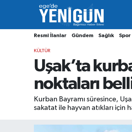
Resmi İlanlar
Beyoğlu Nöbetçi Eczaneler
Resmi İlanlar
Gündem
Sağlık
Spor
Gündem
Beyoğlu Hava Durumu
KÜLTÜR
Sağlık
Beyoğlu Trafik Yoğunluk Haritası
Uşak’ta kurba
Spor
Süper Lig Puan Durumu ve Fikstür
noktaları bell
Özel Haber
Tüm Manşetler
Son Dakika Haberleri
Kurban Bayramı süresince, Uşak h
sakatat ile hayvan atıkları için
Haber Arşivi