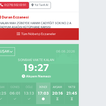
0 (276) 502 03 91
Yol Tarifi Al
Duran Eczanesi
NALAN MAH.ZÜBEYDE HANIM CAD.YİĞİT SOK.NO.2 A
TADYUM AŞAĞISI KÜTÜPHANE KARŞISI
Tüm Nöbetçi Eczaneler
0 (276) 224 51 77
Yol Tarifi Al
UŞAK
06.08.2026
SONRAKI VAKTE KALAN
19:26
Akşam Namazı
SAK
GÜNEŞ
ÖĞLE
İKINDI
AKŞAM
YATSI
:25
06:01
13:13
17:03
20:16
21:45