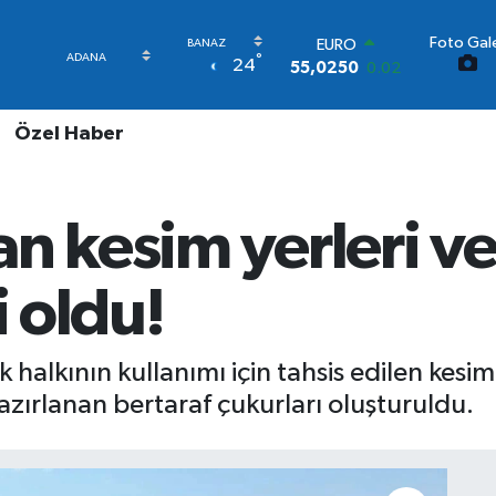
Foto Gale
STERLİN
°
24
64,2398
0.2
GRAM ALTIN
6500.87
0.12
Özel Haber
BİST100
13.799
70
BITCOIN
64.643,95
0.16
n kesim yerleri ve
DOLAR
47,6006
0.06
EURO
i oldu!
55,0250
0.02
alkının kullanımı için tahsis edilen kesim a
 hazırlanan bertaraf çukurları oluşturuldu.