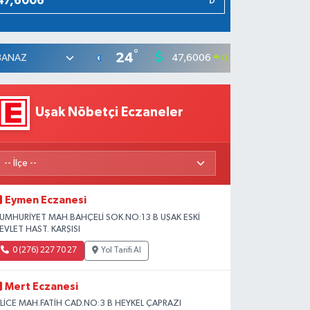
₺
°
24
47,6006
55,0
0.06
%
Uşak Nöbetçi Eczaneler
Eymen Eczanesi
UMHURİYET MAH.BAHÇELİ SOK.NO:13 B UŞAK ESKİ
EVLET HAST. KARŞISI
0 (276) 227 70 27
Yol Tarifi Al
Mert Eczanesi
SLİCE MAH.FATİH CAD.NO:3 B HEYKEL ÇAPRAZI