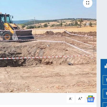
-
+
A
A