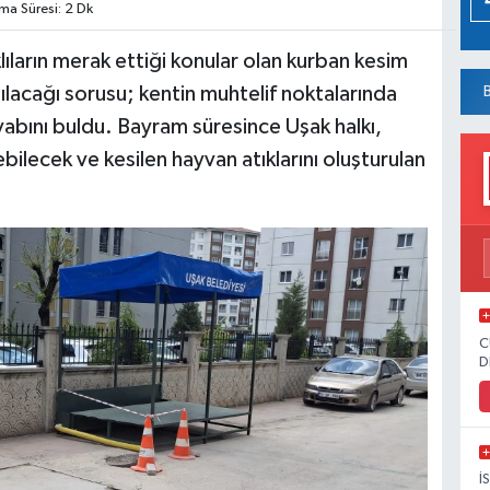
a Süresi: 2 Dk
ıların merak ettiği konular olan kurban kesim
atılacağı sorusu; kentin muhtelif noktalarında
vabını buldu. Bayram süresince Uşak halkı,
bilecek ve kesilen hayvan atıklarını oluşturulan
C
D
İ