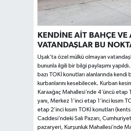
KENDİNE AİT BAHÇE VE
VATANDAŞLAR BU NOKT
Uşak’ta özel mülkü olmayan vatandaşlar
bununla ilgili bir bilgi paylaşımı yapıl
bazı TOKİ konutları alanlarında kendi 
kurbanlarını kesebilecek. Kurban kesim a
Karaağaç Mahallesi’nde 4’üncü etap TOK
yanı, Merkez 1’inci etap 1’inci kısım 
etap 2’inci kısım TOKİ konutları (ken
Caddesi’ndeki Salı Pazarı, Cumhuriyet
pazaryeri, Kurşunluk Mahallesi’nde Mav