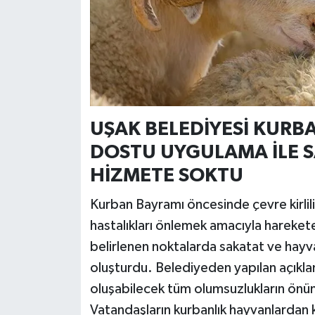
UŞAK BELEDİYESİ KURB
DOSTU UYGULAMA İLE S
HİZMETE SOKTU
Kurban Bayramı öncesinde çevre kirliliği
hastalıkları önlemek amacıyla hareket
belirlenen noktalarda sakatat ve hayvan
oluşturdu. Belediyeden yapılan açık
oluşabilecek tüm olumsuzlukların önüne
Vatandaşların kurbanlık hayvanlardan ka