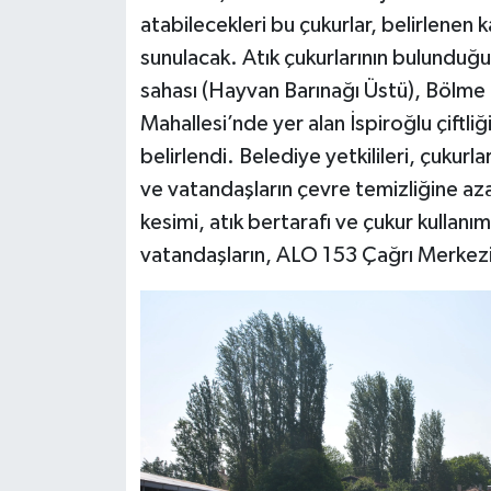
atabilecekleri bu çukurlar, belirlenen 
sunulacak. Atık çukurlarının bulunduğ
sahası (Hayvan Barınağı Üstü), Bölme p
Mahallesi’nde yer alan İspiroğlu çiftli
belirlendi. Belediye yetkilileri, çukurla
ve vatandaşların çevre temizliğine az
kesimi, atık bertarafı ve çukur kullanı
vatandaşların, ALO 153 Çağrı Merkezi’n