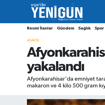
Resmi İlanlar
Beyoğlu Nöbetçi Eczaneler
Resmi İlanlar
Gündem
Sağlık
Spor
Gündem
Beyoğlu Hava Durumu
ASAYIŞ
Sağlık
Beyoğlu Trafik Yoğunluk Haritası
Afyonkarahis
Spor
Süper Lig Puan Durumu ve Fikstür
yakalandı
Özel Haber
Tüm Manşetler
Son Dakika Haberleri
Afyonkarahisar'da emniyet tar
makaron ve 4 kilo 500 gram kıyı
Haber Arşivi