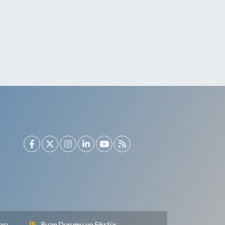
ası
Puan Durumu ve Fikstür