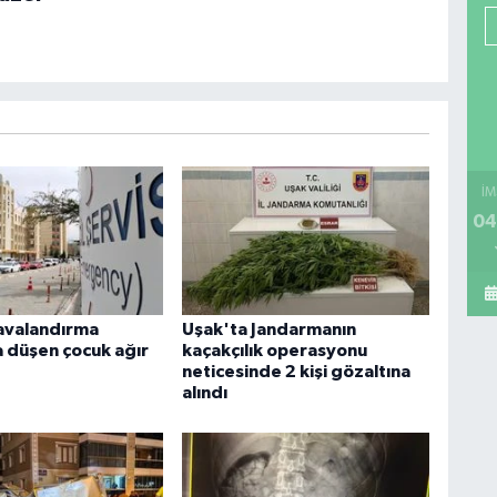
İM
04
avalandırma
Uşak'ta Jandarmanın
 düşen çocuk ağır
kaçakçılık operasyonu
neticesinde 2 kişi gözaltına
alındı