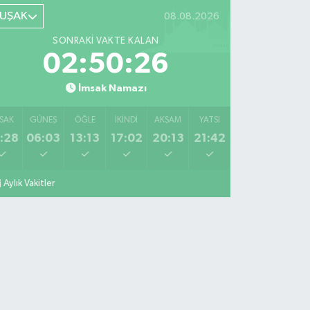
UŞAK
08.08.2026
SONRAKI VAKTE KALAN
02:50:25
İmsak Namazı
SAK
GÜNEŞ
ÖĞLE
İKINDI
AKŞAM
YATSI
:28
06:03
13:13
17:02
20:13
21:42
Aylık Vakitler