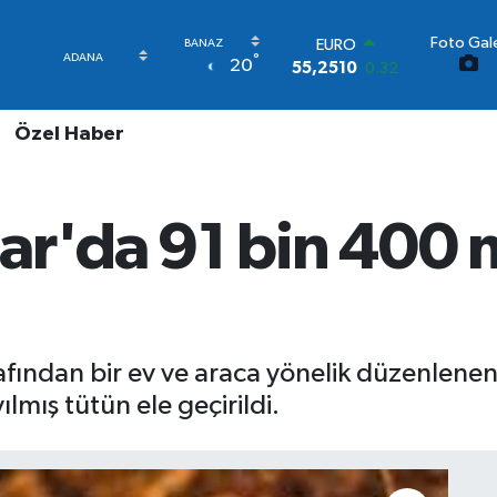
Foto Gale
STERLİN
°
20
64,4811
0.38
GRAM ALTIN
6660.55
0.03
Özel Haber
BİST100
13.779
-14
BITCOIN
64.960,21
0.87
ar'da 91 bin 400
DOLAR
47,7436
0.18
EURO
55,2510
0.32
afından bir ev ve araca yönelik düzenlen
lmış tütün ele geçirildi.