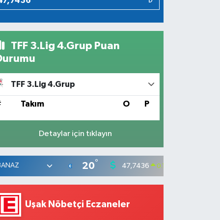
₺
TFF 3.Lig 4.Grup Puan
Durumu
TFF 3.Lig 4.Grup
#
Takım
O
P
Detaylar için tıklayın
°
20
47,7436
55,25
0.18
%
Uşak Nöbetçi Eczaneler