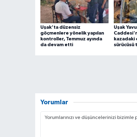
Uşak’ta düzensiz
Uşak Yavu
göçmenlere yönelik yapılan
Caddesi'
kontroller, Temmuz ayında
kazadaki 
da devam etti
sürücüsü 
Yorumlar