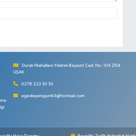
Durak Mahallesi Yıldırım Beyazıt Cad. No: 104 Z04
UŞAK
0276 223 30 30
egedeyenigun64@hotmail.com
rına
lgi
eyoğlu Hava Durumu
Beyoğlu Trafik Yoğunluk Harit