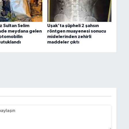
z Sultan Selim
Uşak’ta şüpheli 2 şahsın
nde meydana gelen
röntgen muayenesi sonucu
otomobilin
midelerinden zehirli
tutuklandı
maddeler çıktı