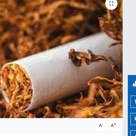
-
+
A
A