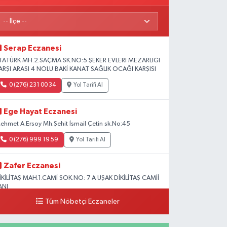
Serap Eczanesi
TATÜRK MH.2.SAÇMA SK.NO:5 ŞEKER EVLERİ MEZARLIĞI
ARŞI ARASI 4 NOLU BAKİ KANAT SAĞLIK OCAĞI KARŞISI
0 (276) 231 00 34
Yol Tarifi Al
Ege Hayat Eczanesi
ehmet A.Ersoy Mh.Şehit İsmail Çetin sk.No:45
0 (276) 999 19 59
Yol Tarifi Al
Zafer Eczanesi
İKİLİTAŞ MAH.1.CAMİ SOK.NO: 7 A UŞAK DİKİLİTAŞ CAMİİ
ANI
Tüm Nöbetçi Eczaneler
0 (276) 223 12 53
Yol Tarifi Al