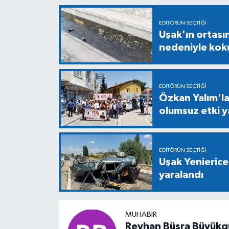
EDITÖRÜN SEÇTIĞI
Uşak'ın ortası
nedeniyle kok
EDITÖRÜN SEÇTIĞI
Özkan Yalım'la 
olumsuz etki y
EDITÖRÜN SEÇTIĞI
Uşak Yenierice
yaralandı
MUHABIR
Reyhan Büşra Büyükg