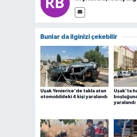
Bunlar da ilginizi çekebilir
Uşak Yenierice'de takla atan
Uşak’ta h
otomobildeki 4 kişi yaralandı
boşluğuna
yaralandı