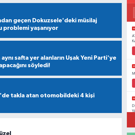
ndan geçen Dokuzsele'deki müsilaj
u problemi yaşanıyor
A
K
aynı safta yer alanların Uşak Yeni Parti'ye
apacağını söyledi!
M
'de takla atan otomobildeki 4 kişi
D
Y
üzel