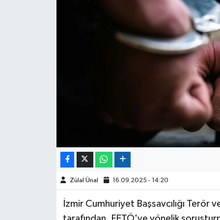
Zülal Ünal
16.09.2025 - 14:20
İzmir Cumhuriyet Başsavcılığı Terör 
tarafından, FETÖ'ye yönelik soruşturm