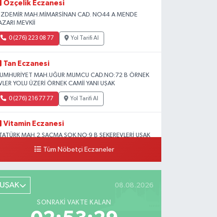
Özçelik Eczanesi
ZDEMİR MAH.MİMARSİNAN CAD. NO44 A MENDE
AZARI MEVKİİ
0 (276) 223 08 77
Yol Tarifi Al
Tan Eczanesi
UMHURİYET MAH.UĞUR MUMCU CAD.NO:72 B ÖRNEK
VLER YOLU ÜZERİ ÖRNEK CAMİİ YANI UŞAK
0 (276) 216 77 77
Yol Tarifi Al
Vitamin Eczanesi
TATÜRK MAH.2.SAÇMA SOK.NO:9 B ŞEKEREVLERİ UŞAK
ERKEZ
Tüm Nöbetçi Eczaneler
0 (276) 231 32 33
Yol Tarifi Al
UŞAK
08.08.2026
SONRAKI VAKTE KALAN