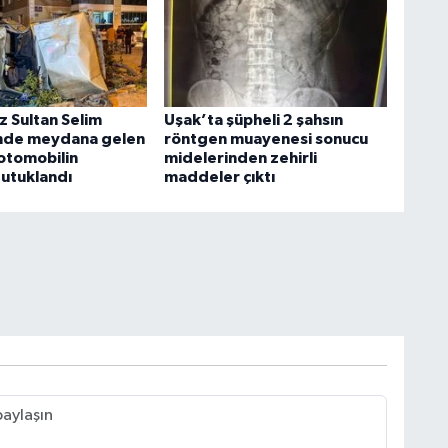
z Sultan Selim
Uşak’ta şüpheli 2 şahsın
nde meydana gelen
röntgen muayenesi sonucu
otomobilin
midelerinden zehirli
tutuklandı
maddeler çıktı