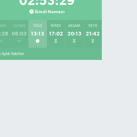
02:53:28
İkindi Namazı
SAK
GÜNEŞ
ÖĞLE
İKINDI
AKŞAM
YATSI
:28
06:03
13:13
17:02
20:13
21:42
Aylık Vakitler