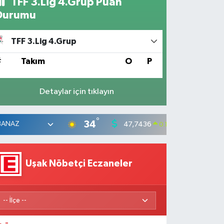
TFF 3.Lig 4.Grup Puan
Durumu
TFF 3.Lig 4.Grup
#
Takım
O
P
Detaylar için tıklayın
°
34
47,7436
55,25
0.18
%
Uşak Nöbetçi Eczaneler