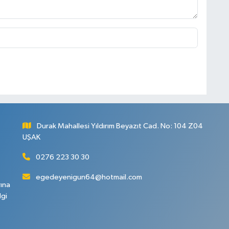
Durak Mahallesi Yıldırım Beyazıt Cad. No: 104 Z04
UŞAK
0276 223 30 30
egedeyenigun64@hotmail.com
rına
lgi