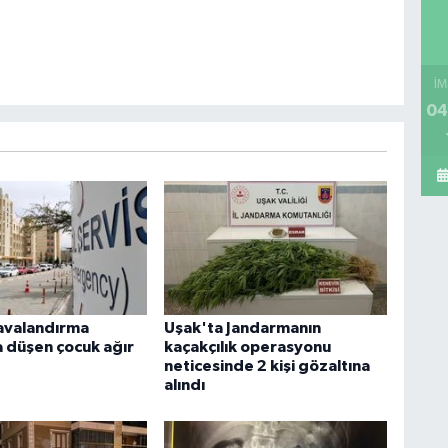
İM
04
avalandırma
Uşak'ta Jandarmanın
 düşen çocuk ağır
kaçakçılık operasyonu
neticesinde 2 kişi gözaltına
alındı