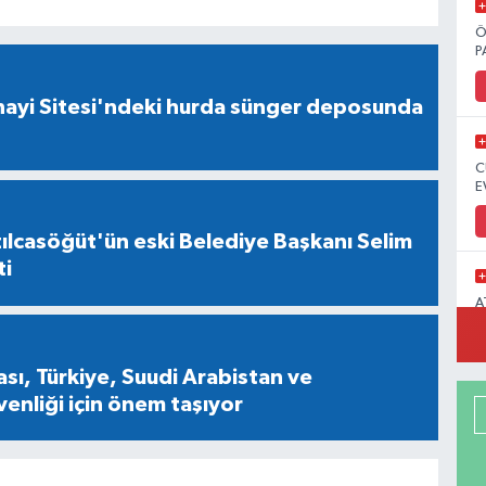
Ö
P
nayi Sitesi'ndeki hurda sünger deposunda
C
E
ılcasöğüt'ün eski Belediye Başkanı Selim
ti
A
M
ı, Türkiye, Suudi Arabistan ve
venliği için önem taşıyor