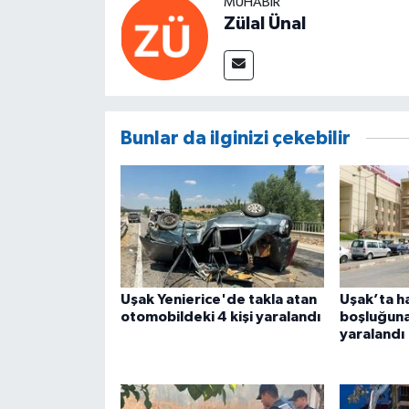
MUHABIR
Zülal Ünal
Bunlar da ilginizi çekebilir
Uşak Yenierice'de takla atan
Uşak’ta h
otomobildeki 4 kişi yaralandı
boşluğuna
yaralandı