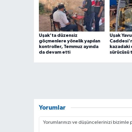
Uşak’ta düzensiz
Uşak Yavu
göçmenlere yönelik yapılan
Caddesi'
kontroller, Temmuz ayında
kazadaki 
da devam etti
sürücüsü 
Yorumlar