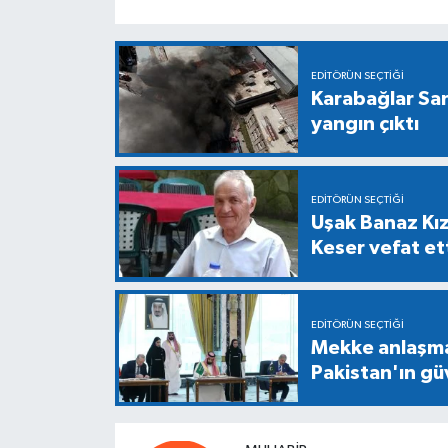
EDITÖRÜN SEÇTIĞI
Karabağlar Sa
yangın çıktı
EDITÖRÜN SEÇTIĞI
Uşak Banaz Kız
Keser vefat et
EDITÖRÜN SEÇTIĞI
Mekke anlaşmas
Pakistan'ın gü