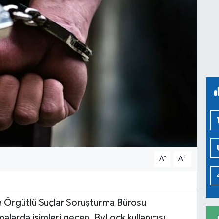
-
+
A
A
ve Örgütlü Suçlar Soruşturma Bürosu
alarda isimleri geçen, ByLock kullanıcısı