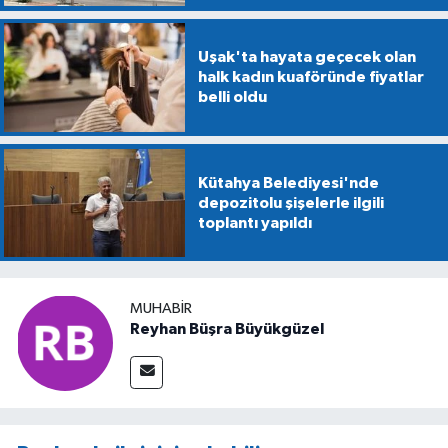
Uşak'ta hayata geçecek olan
halk kadın kuaföründe fiyatlar
belli oldu
Kütahya Belediyesi'nde
depozitolu şişelerle ilgili
toplantı yapıldı
MUHABIR
Reyhan Büşra Büyükgüzel