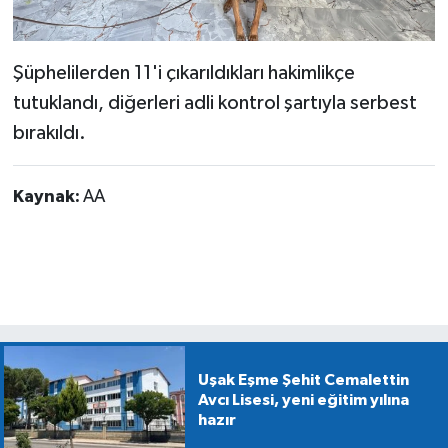
Şüphelilerden 11'i çıkarıldıkları hakimlikçe
tutuklandı, diğerleri adli kontrol şartıyla serbest
bırakıldı.
Kaynak:
AA
Uşak Eşme Şehit Cemalettin
Avcı Lisesi, yeni eğitim yılına
hazır