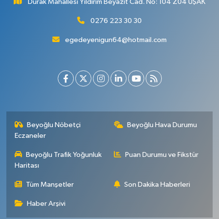
Durak Mahallesi Yıldırım Beyazıt Cad. No: 104 Z04 UŞAK
0276 223 30 30
egedeyenigun64@hotmail.com
Beyoğlu Nöbetçi
Beyoğlu Hava Durumu
Eczaneler
Beyoğlu Trafik Yoğunluk
Puan Durumu ve Fikstür
Haritası
Tüm Manşetler
Son Dakika Haberleri
Haber Arşivi