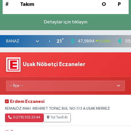
#
Takım
O
P
Detaylar için tıklayın
°
21
47,5894
55
0.08
%
Uşak Nöbetçi Eczaneler
Erdem Eczanesi
KEMALÖZ MAH. MEHMET TOPAÇ BUL. NO:113 A UŞAK MERKEZ
0 (276) 502 20 44
Yol Tarifi Al