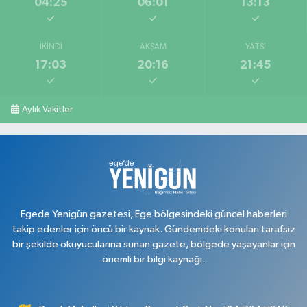
04:25
06:01
13:13
İKINDI
AKŞAM
YATSI
17:03
20:16
21:45
Aylık Vakitler
Egede Yenigün gazetesi, Ege bölgesindeki güncel haberleri
takip edenler için öncü bir kaynak. Gündemdeki konuları tarafsız
bir şekilde okuyucularına sunan gazete, bölgede yaşayanlar için
önemli bir bilgi kaynağı.