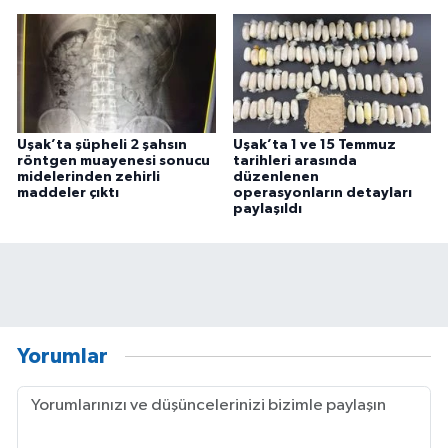
Uşak’ta şüpheli 2 şahsın
Uşak’ta 1 ve 15 Temmuz
röntgen muayenesi sonucu
tarihleri arasında
midelerinden zehirli
düzenlenen
maddeler çıktı
operasyonların detayları
paylaşıldı
Yorumlar