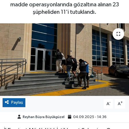
madde operasyonlarında gözaltına alınan 23
şüpheliden 11'i tutuklandı.
Paylaş
-
+
A
A
Reyhan Büşra Büyükgüzel
04.09.2025 - 14:36