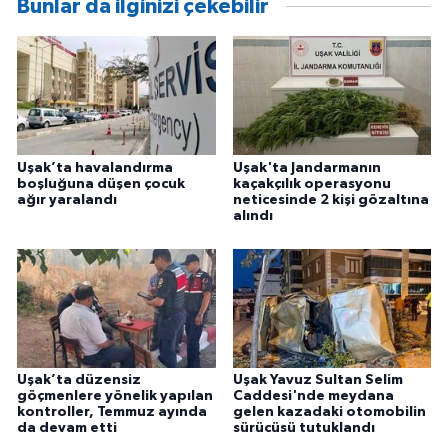
Bunlar da ilginizi çekebilir
Uşak’ta havalandırma
Uşak'ta Jandarmanın
boşluğuna düşen çocuk
kaçakçılık operasyonu
ağır yaralandı
neticesinde 2 kişi gözaltına
alındı
Uşak’ta düzensiz
Uşak Yavuz Sultan Selim
göçmenlere yönelik yapılan
Caddesi'nde meydana
kontroller, Temmuz ayında
gelen kazadaki otomobilin
da devam etti
sürücüsü tutuklandı