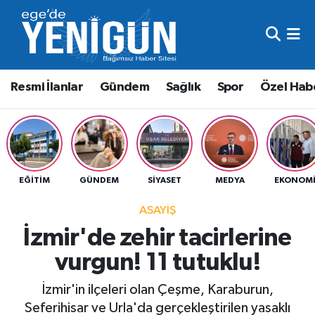
Resmi İlanlar
Beyoğlu Nöbetçi Eczaneler
Resmi İlanlar
Gündem
Sağlık
Spor
Özel Hab
Gündem
Beyoğlu Hava Durumu
Sağlık
Beyoğlu Trafik Yoğunluk Haritası
Spor
Süper Lig Puan Durumu ve Fikstür
EĞITIM
GÜNDEM
SIYASET
MEDYA
EKONOM
Özel Haber
Tüm Manşetler
ASAYIŞ
İzmir'de zehir tacirlerine
Son Dakika Haberleri
vurgun! 11 tutuklu!
Haber Arşivi
İzmir'in ilçeleri olan Çeşme, Karaburun,
Seferihisar ve Urla'da gerçekleştirilen yasaklı