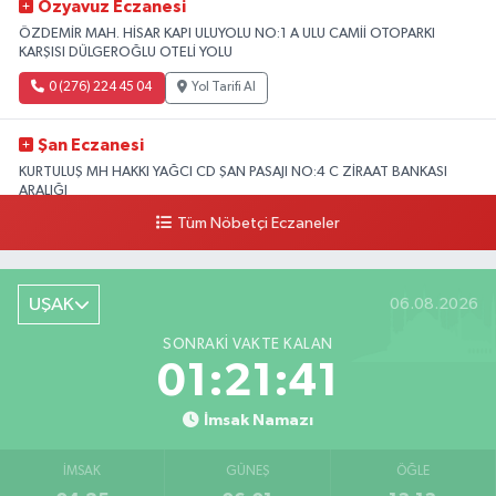
Özyavuz Eczanesi
ÖZDEMİR MAH. HİSAR KAPI ULUYOLU NO:1 A ULU CAMİİ OTOPARKI
KARŞISI DÜLGEROĞLU OTELİ YOLU
0 (276) 224 45 04
Yol Tarifi Al
Şan Eczanesi
KURTULUŞ MH HAKKI YAĞCI CD ŞAN PASAJI NO:4 C ZİRAAT BANKASI
ARALIĞI
Tüm Nöbetçi Eczaneler
0 (276) 227 27 07
Yol Tarifi Al
UŞAK
06.08.2026
SONRAKI VAKTE KALAN
01:21:40
İmsak Namazı
İMSAK
GÜNEŞ
ÖĞLE