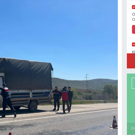
Ö
O
K
Z
İM