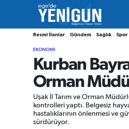
Resmi İlanlar
Beyoğlu Nöbetçi Eczaneler
Resmi İlanlar
Gündem
Sağlık
Spor
Gündem
Beyoğlu Hava Durumu
EKONOMI
Sağlık
Beyoğlu Trafik Yoğunluk Haritası
Kurban Bayram
Spor
Süper Lig Puan Durumu ve Fikstür
Orman Müdürl
Özel Haber
Tüm Manşetler
Son Dakika Haberleri
Uşak İl Tarım ve Orman Müdürl
kontrolleri yaptı. Belgesiz hay
Haber Arşivi
hastalıklarının önlenmesi ve g
sürdürüyor.