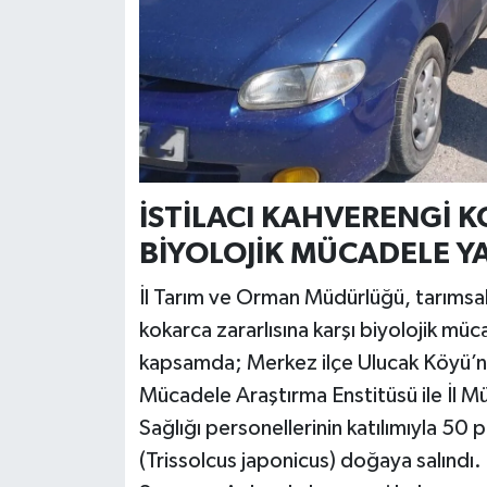
İSTİLACI KAHVERENGİ 
BİYOLOJİK MÜCADELE YA
İl Tarım ve Orman Müdürlüğü, tarımsal
kokarca zararlısına karşı biyolojik müc
kapsamda; Merkez ilçe Ulucak Köyü’n
Mücadele Araştırma Enstitüsü ile İl Mü
Sağlığı personellerinin katılımıyla 5
(Trissolcus japonicus) doğaya salındı.