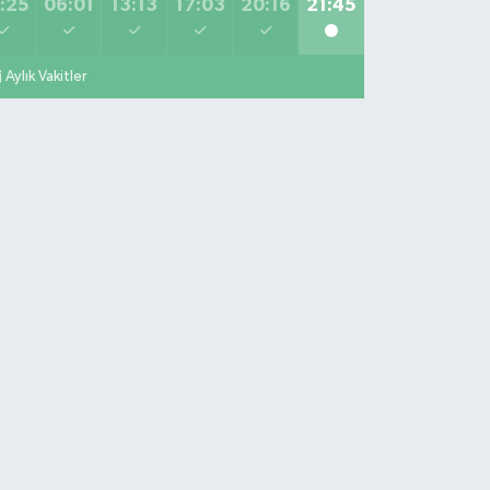
:25
06:01
13:13
17:03
20:16
21:45
Aylık Vakitler