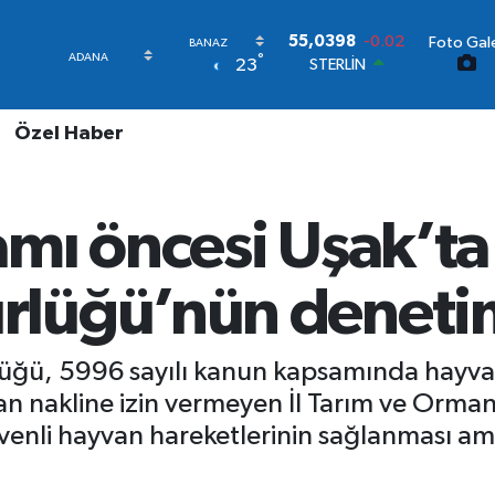
Foto Gale
STERLİN
°
23
64,1581
0.16
GRAM ALTIN
6508.83
4.44
Özel Haber
BİST100
13.703
11
BITCOIN
64.927,78
1.32
ı öncesi Uşak’ta İ
DOLAR
47,5894
0.08
EURO
üğü’nün denetiml
55,0398
-0.02
üğü, 5996 sayılı kanun kapsamında hayvan 
van nakline izin vermeyen İl Tarım ve Orma
üvenli hayvan hareketlerinin sağlanması am