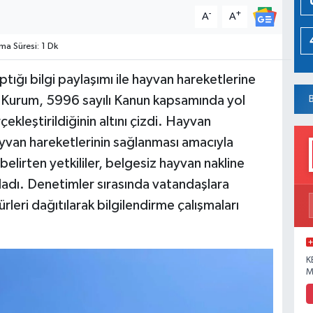
-
+
A
A
a Süresi: 1 Dk
ığı bilgi paylaşımı ile hayvan hareketlerine
i. Kurum, 5996 sayılı Kanun kapsamında yol
rçekleştirildiğinin altını çizdi. Hayvan
ayvan hareketlerinin sağlanması amacıyla
elirten yetkililer, belgesiz hayvan nakline
ladı. Denetimler sırasında vatandaşlara
rleri dağıtılarak bilgilendirme çalışmaları
K
M