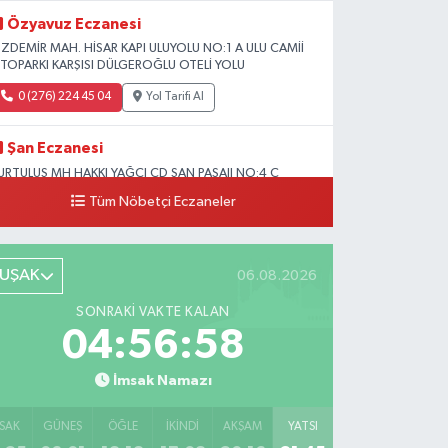
Özyavuz Eczanesi
ZDEMİR MAH. HİSAR KAPI ULUYOLU NO:1 A ULU CAMİİ
TOPARKI KARŞISI DÜLGEROĞLU OTELİ YOLU
0 (276) 224 45 04
Yol Tarifi Al
Şan Eczanesi
URTULUŞ MH HAKKI YAĞCI CD ŞAN PASAJI NO:4 C
İRAAT BANKASI ARALIĞI
Tüm Nöbetçi Eczaneler
0 (276) 227 27 07
Yol Tarifi Al
UŞAK
06.08.2026
SONRAKI VAKTE KALAN
04:56:56
İmsak Namazı
SAK
GÜNEŞ
ÖĞLE
İKINDI
AKŞAM
YATSI