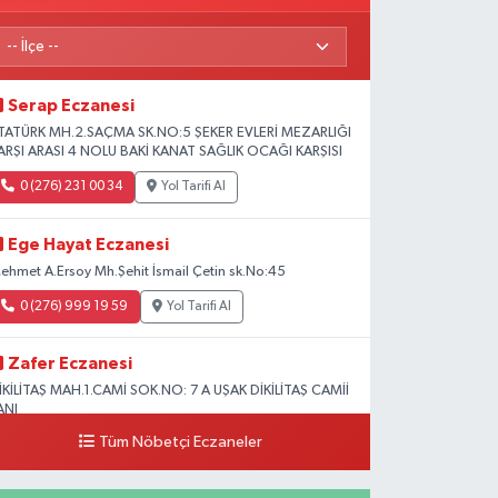
Serap Eczanesi
TATÜRK MH.2.SAÇMA SK.NO:5 ŞEKER EVLERİ MEZARLIĞI
ARŞI ARASI 4 NOLU BAKİ KANAT SAĞLIK OCAĞI KARŞISI
0 (276) 231 00 34
Yol Tarifi Al
Ege Hayat Eczanesi
ehmet A.Ersoy Mh.Şehit İsmail Çetin sk.No:45
0 (276) 999 19 59
Yol Tarifi Al
Zafer Eczanesi
İKİLİTAŞ MAH.1.CAMİ SOK.NO: 7 A UŞAK DİKİLİTAŞ CAMİİ
ANI
Tüm Nöbetçi Eczaneler
0 (276) 223 12 53
Yol Tarifi Al