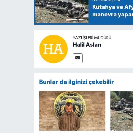
EDITÖRÜN SEÇTIĞI
Kütahya ve Af
manevra yapan 
YAZI İŞLERİ MÜDÜRÜ
Halil Aslan
Bunlar da ilginizi çekebilir