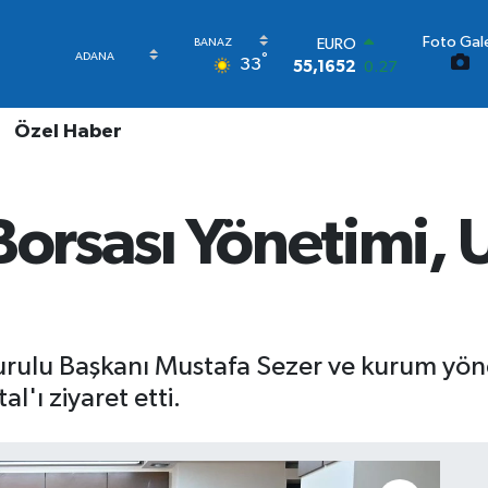
Foto Gale
STERLİN
°
33
64,4046
0.35
GRAM ALTIN
6618.49
2.12
Özel Haber
BİST100
13.773
-19
BITCOIN
65.130,04
1.2
Borsası Yönetimi, U
DOLAR
47,7106
0.17
EURO
55,1652
0.27
urulu Başkanı Mustafa Sezer ve kurum yönet
l'ı ziyaret etti.