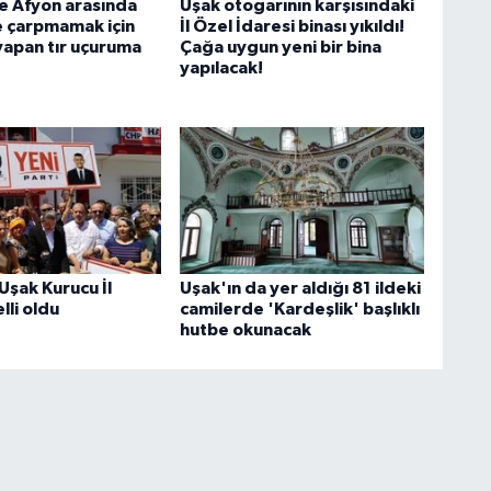
e Afyon arasında
Uşak otogarının karşısındaki
 çarpmamak için
İl Özel İdaresi binası yıkıldı!
apan tır uçuruma
Çağa uygun yeni bir bina
yapılacak!
 Uşak Kurucu İl
Uşak'ın da yer aldığı 81 ildeki
lli oldu
camilerde 'Kardeşlik' başlıklı
hutbe okunacak