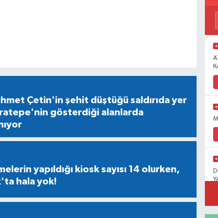
A
K
ehmet Çetin'in şehit düştüğü saldırıda yer
ratepe'nin gösterdiği alanlarda
M
nıyor
lerin yapıldığı kiosk sayısı 14 olurken,
D
Y
ta hala yok!