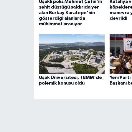
Uşaklı polis Mehmet Çetin'in
Kütahya v
şehit düştüğü saldırıda yer
köpeklere
alan Burkay Karatepe'nin
manevra y
gösterdiği alanlarda
devrildi
mühimmat aranıyor
Uşak Üniversitesi, TBMM'de
Yeni Parti
polemik konusu oldu
Başkanı be