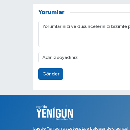
Yorumlar
Gönder
Egede Yenigün gazetesi, Ege bölgesindeki güncel