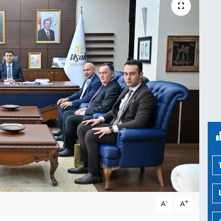
-
+
A
A