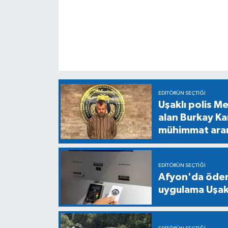
EDITÖRÜN SEÇTIĞI
Uşaklı polis M
alan Burkay Ka
mühimmat ara
EDITÖRÜN SEÇTIĞI
Afyon'da ödeme
uygulama Uşak'