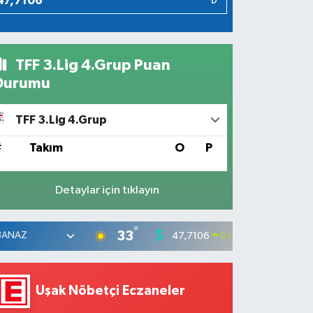
₺
TFF 3.Lig 4.Grup Puan
Durumu
TFF 3.Lig 4.Grup
#
Takım
O
P
Detaylar için tıklayın
°
33
47,7106
55,165
0.17
%
Uşak Nöbetçi Eczaneler