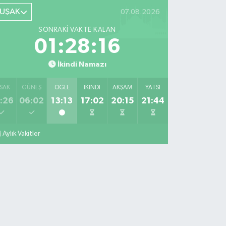
UŞAK
07.08.2026
SONRAKI VAKTE KALAN
01:28:15
İkindi Namazı
SAK
GÜNEŞ
ÖĞLE
İKINDI
AKŞAM
YATSI
:26
06:02
13:13
17:02
20:15
21:44
Aylık Vakitler