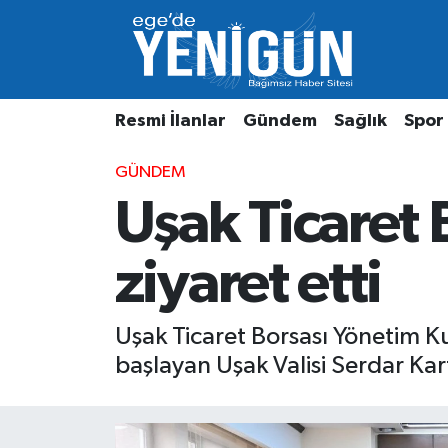
Resmi İlanlar
Beyoğlu Nöbetçi Eczaneler
Resmi İlanlar
Gündem
Sağlık
Spor
Gündem
Beyoğlu Hava Durumu
GÜNDEM
Sağlık
Beyoğlu Trafik Yoğunluk Haritası
Uşak Ticaret 
Spor
Süper Lig Puan Durumu ve Fikstür
ziyaret etti
Özel Haber
Tüm Manşetler
Son Dakika Haberleri
Uşak Ticaret Borsası Yönetim K
başlayan Uşak Valisi Serdar Karta
Haber Arşivi