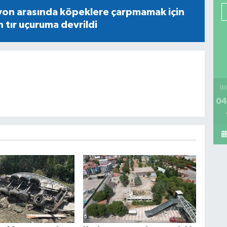
yon arasında köpeklere çarpmamak için
tır uçuruma devrildi
İM
04