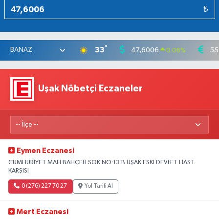
₺
°
33
47,6006
55
0.06
%
Uşak Nöbetçi Eczaneler
Eymen Eczanesi
CUMHURİYET MAH.BAHÇELİ SOK.NO:13 B UŞAK ESKİ DEVLET HAST.
KARŞISI
0 (276) 227 70 27
Yol Tarifi Al
Mert Eczanesi