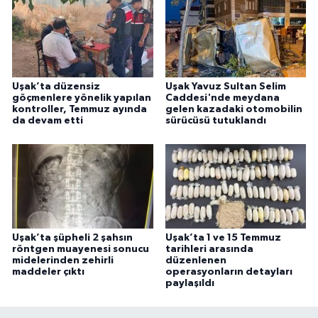
Uşak’ta düzensiz
Uşak Yavuz Sultan Selim
göçmenlere yönelik yapılan
Caddesi'nde meydana
kontroller, Temmuz ayında
gelen kazadaki otomobilin
da devam etti
sürücüsü tutuklandı
Uşak’ta şüpheli 2 şahsın
Uşak’ta 1 ve 15 Temmuz
röntgen muayenesi sonucu
tarihleri arasında
midelerinden zehirli
düzenlenen
maddeler çıktı
operasyonların detayları
paylaşıldı