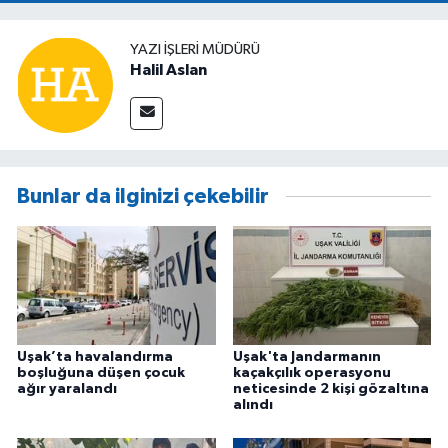
YAZI İŞLERİ MÜDÜRÜ
Halil Aslan
Bunlar da ilginizi çekebilir
Uşak’ta havalandırma
Uşak'ta Jandarmanın
boşluğuna düşen çocuk
kaçakçılık operasyonu
ağır yaralandı
neticesinde 2 kişi gözaltına
alındı