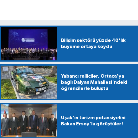
Bilişim sektörü yüzde 40'lık
büyüme ortaya koydu
Yabancı ralliciler, Ortaca'ya
bağlı Dalyan Mahallesi'ndeki
öğrencilerle buluştu
Uşak'ın turizm potansiyelini
Bakan Ersoy'la görüştüler!