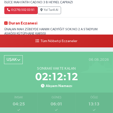
İSLİCE MAH.FATİH CAD.NO:3 B HEYKEL ÇAPRAZI
0 (276) 502 03 91
Yol Tarifi Al
Duran Eczanesi
ÜNALAN MAH.ZÜBEYDE HANIM CAD.YİĞİT SOK.NO.2 A STADYUM
AŞAĞISI KÜTÜPHANE KARŞISI
Tüm Nöbetçi Eczaneler
0 (276) 224 51 77
Yol Tarifi Al
UŞAK
06.08.2026
SONRAKI VAKTE KALAN
02:12:12
Akşam Namazı
İMSAK
GÜNEŞ
ÖĞLE
04:25
06:01
13:13